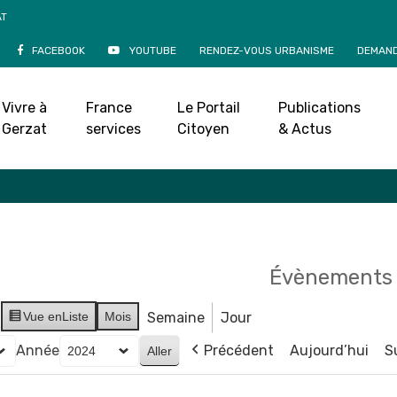
AT
FACEBOOK
YOUTUBE
RENDEZ-VOUS URBANISME
DEMAND
Agenda
Vivre à
France
Le Portail
Publications
Accueil
»
Agenda
Gerzat
services
Citoyen
& Actus
Évènements 
Vue en
Liste
Mois
Semaine
Jour
Année
Précédent
Aujourd’hui
S