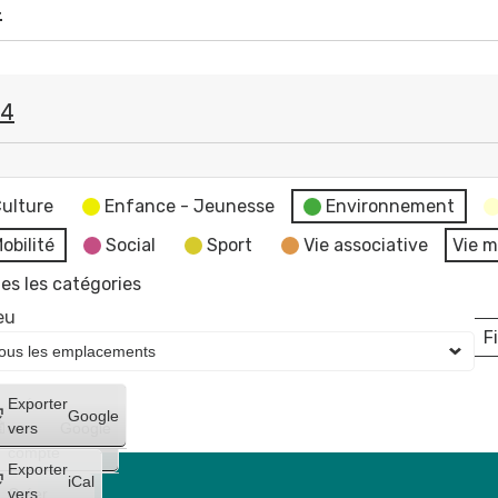
4
24
e
ulture
Enfance - Jeunesse
Environnement
obilité
Social
Sport
Vie associative
Vie m
es les catégories
eu
Fi
L
Créer
Exporter
Google
un
vers
Google
compte
Exporter
iCal
Créer
vers