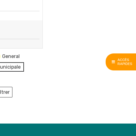
General
ACCÈS
RAPIDES
unicipale
ltrer
ieux