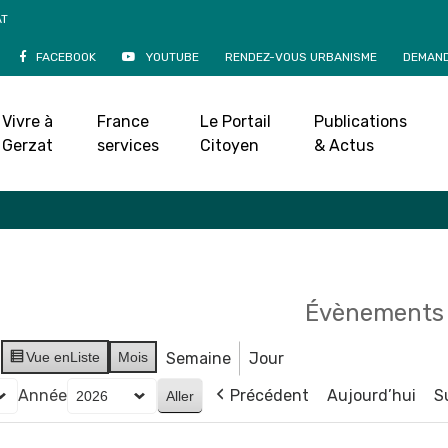
AT
FACEBOOK
YOUTUBE
RENDEZ-VOUS URBANISME
DEMAND
Agenda
Vivre à
France
Le Portail
Publications
Accueil
»
Agenda
Gerzat
services
Citoyen
& Actus
Évènements 
Vue en
Liste
Mois
Semaine
Jour
Année
Précédent
Aujourd’hui
S