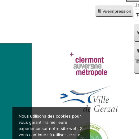
Flo-
Permanence
Li
M
Vue
impression
pour
-
la
Artiste
distribution
dessinatrice
gratuite
de
sacs
+
vente
de
grilles
sélectives
en
mairie
🐶
Nous utilisons des cookies pour
💚
vous garantir la meilleure
expérience sur notre site web. Si
vous continuez à utiliser ce site,