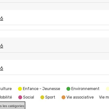
26
26
26
ulture
Enfance - Jeunesse
Environnement
obilité
Social
Sport
Vie associative
Vie m
s les catégories