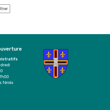
ltrer
ieux
ouverture
istratifs
ndredi
00
17h00
s fériés