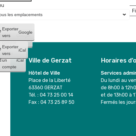
eu
Fi
L
Créer
Exporter
Google
un
vers
Google
compte
Exporter
iCal
Créer
vers
Ville de Gerzat
Horaires d’
un
iCal
compte
Hôtel de Ville
Services admin
Place de la Liberté
Du lundi au ve
63360 GERZAT
de 8h00 à 12h
Tél. : 04 73 25 00 14
et de 13h00 à 
Fax : 04 73 25 89 50
Fermés les jour