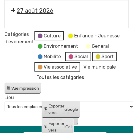
concert
2026
photographe
"
de
-
27 août 2026
Imagine
Raphaël
Soirée
"
James
#5
🎞️
par
trio
-
Les
Catégories
Jean-
Culture
Enfance - Jeunesse
Initiation
Estivales
d’évènement
Jacques
à
Environnement
General
2026
Chatard,
la
-
Mobilité
Social
Sport
photographe
lave
Soirée
Vie associative
Vie municipale
émaillée
#6
+
Toutes les catégories
-
Maquillages
Cinéma
Vue
impression
et
en
tatouages
Lieu
plein
+
Créer
Exporter
air
Google
concert
un
vers
Google
"
compte
de
Lilo
Exporter
Bloody
iCal
et
Créer
vers