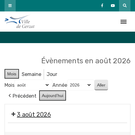
Passer
au
Agenda
contenu
Accueil
»
Agenda
Évènements en août 2026
Mois
Semaine
Jour
Mois
Année
Précédent
Aujourd’hui
3 août 2026
Exposition