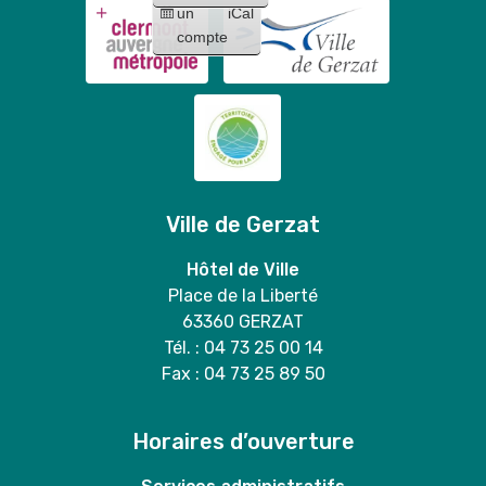
Mary
un
iCal
Stitch
duo
compte
"
Ville de Gerzat
Hôtel de Ville
Place de la Liberté
63360 GERZAT
Tél. : 04 73 25 00 14
Fax : 04 73 25 89 50
Horaires d’ouverture