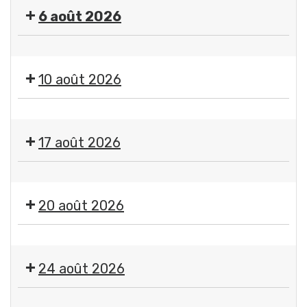
"
6 août 2026
Imagine
"
🤹
par
🎤
Jean-
10 août 2026
🎶Les
Jacques
Estivales
Chatard,
Exposition
2026
photographe
"
-
17 août 2026
Imagine
Soirée
"
#4
Exposition
par
-
"
Jean-
20 août 2026
Initiation
Imagine
Jacques
aux
"
Chatard,
arts
🤹
par
photographe
du
🎤
Jean-
24 août 2026
cirque
🎶Les
Jacques
+
Estivales
Chatard,
Exposition