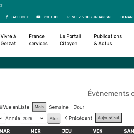
AT
FACEBOOK
YOUTUBE
RENDEZ-VOUS URBANISME
DEMAND
Agenda
Vivre à
France
Le Portail
Publications
Accueil
»
Agenda
Gerzat
services
Citoyen
& Actus
Évènements e
Vue en
Liste
Mois
Semaine
Jour
Année
Précédent
Aujourd’hui
MAR
MARDI
MER
MERCREDI
JEU
JEUDI
VEN
VENDREDI
SA