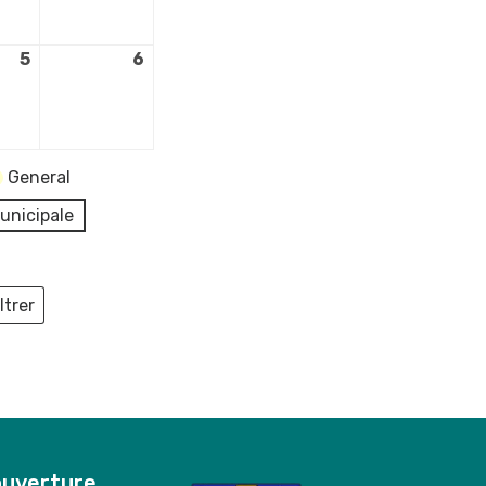
2026
2026
5
5
6
6
re
septembre
septembre
2026
2026
General
unicipale
ltrer
ieux
ouverture