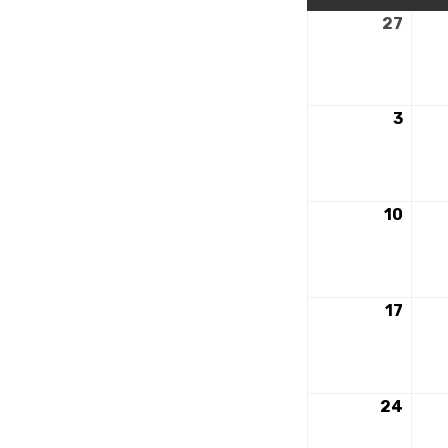
27
27
juille
2026
3
3
août
2026
10
10
août
2026
17
17
août
2026
24
24
août