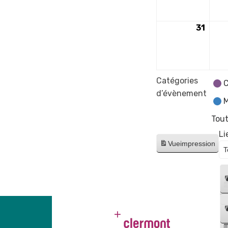
2026
31
31
août
2026
Catégories
C
d’évènement
M
Tout
Li
Vue
impression