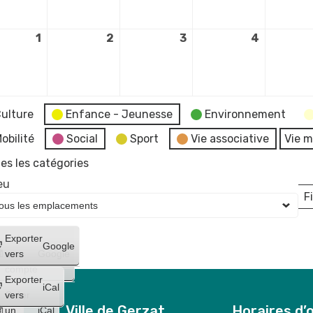
2026
2026
2026
2026
1
1
2
2
3
3
4
4
septembre
septembre
septembre
septemb
2026
2026
2026
2026
ulture
Enfance - Jeunesse
Environnement
obilité
Social
Sport
Vie associative
Vie m
es les catégories
eu
Fi
L
Créer
Exporter
Google
un
vers
Google
compte
Exporter
iCal
Créer
vers
Ville de Gerzat
Horaires d’
un
iCal