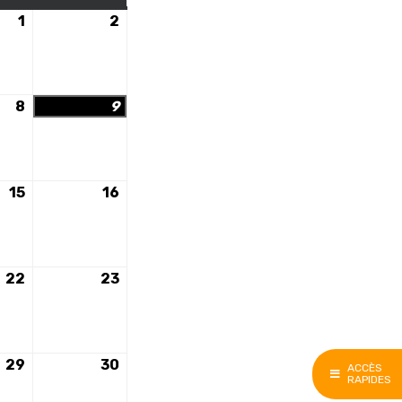
1
1
2
2
août
août
2026
2026
8
8
9
9
août
août
2026
2026
15
15
16
16
août
août
2026
2026
22
22
23
23
août
août
2026
2026
29
29
30
30
ACCÈS
RAPIDES
août
août