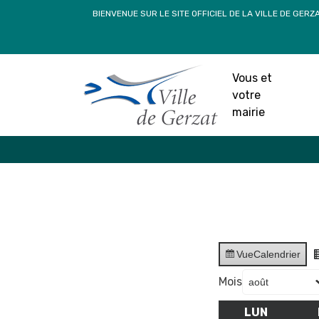
Passer
BIENVENUE SUR LE SITE OFFICIEL DE LA VILLE DE GERZ
au
contenu
Vous et
votre
mairie
Vue
Calendrier
Mois
LUN
LUNDI