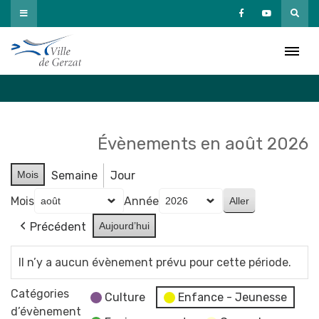
Passer
au
Agenda
contenu
Accueil
»
Agenda
Évènements en août 2026
Mois
Semaine
Jour
Mois
Année
Précédent
Aujourd’hui
Il n’y a aucun évènement prévu pour cette période.
Catégories
Culture
Enfance - Jeunesse
d’évènement