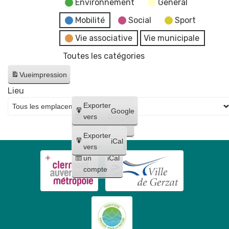
Environnement
General
Mobilité
Social
Sport
Vie associative
Vie municipale
Toutes les catégories
Vue
impression
Lieu
Créer
Exporter
Google
un
vers
Google
compte
Exporter
iCal
Créer
vers
un
iCal
compte