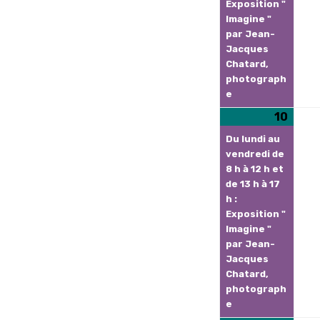
Exposition "
Imagine "
par Jean-
Jacques
Chatard,
photograph
e
10
10
(1
août
évèn
Du lundi au
2026
vendredi de
8 h à 12 h et
de 13 h à 17
h :
Exposition "
Imagine "
par Jean-
Jacques
Chatard,
photograph
e