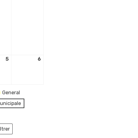
5
5
6
6
re
septembre
septembre
2026
2026
General
unicipale
ltrer
ieux