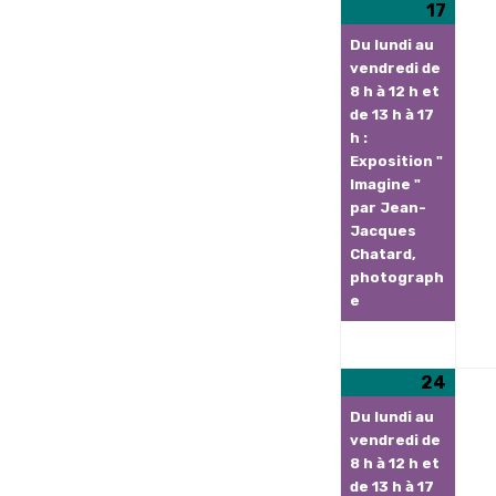
17
17
(1
août
évèn
Du lundi au
2026
vendredi de
8 h à 12 h et
de 13 h à 17
h :
Exposition "
Imagine "
par Jean-
Jacques
Chatard,
photograph
e
24
24
(1
août
évèn
Du lundi au
2026
vendredi de
8 h à 12 h et
de 13 h à 17