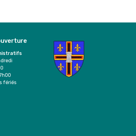
ouverture
istratifs
ndredi
00
17h00
s fériés