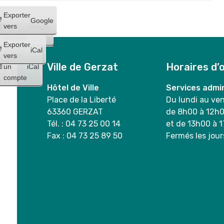
Créer
Exporter
Google
un
vers
Google
compte
Exporter
iCal
Créer
vers
Ville de Gerzat
Horaires d’
un
iCal
compte
Hôtel de Ville
Services admin
Place de la Liberté
Du lundi au ve
63360 GERZAT
de 8h00 à 12h
Tél. : 04 73 25 00 14
et de 13h00 à 
Fax : 04 73 25 89 50
Fermés les jour