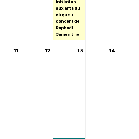
Initiation
aux arts du
cirque +
concert de
Raphaël
James trio
11
11
12
12
13
13
14
14
ement)
août
août
août
août
2026
2026
2026
2026