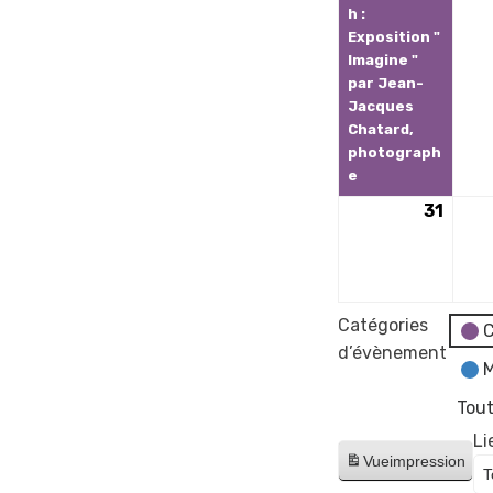
h :
Exposition "
Imagine "
par Jean-
Jacques
Chatard,
photograph
e
31
31
août
2026
Catégories
C
d’évènement
M
Tout
Li
Vue
impression