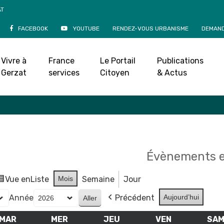
AT
FACEBOOK
YOUTUBE
RENDEZ-VOUS URBANISME
DEMAND
Agenda
Vivre à
France
Le Portail
Publications
Accueil
»
Agenda
Gerzat
services
Citoyen
& Actus
Évènements e
Vue en
Liste
Mois
Semaine
Jour
Année
Précédent
Aujourd’hui
MAR
MARDI
MER
MERCREDI
JEU
JEUDI
VEN
VENDREDI
SA