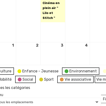
Cinéma en
plein air "
Lilo et
Stitch "
1
1
2
2
3
3
4
4
septembre
septembre
septembre
septemb
2026
2026
2026
2026
ulture
Enfance - Jeunesse
Environnement
obilité
Social
Sport
Vie associative
Vie m
es les catégories
eu
Fi
L