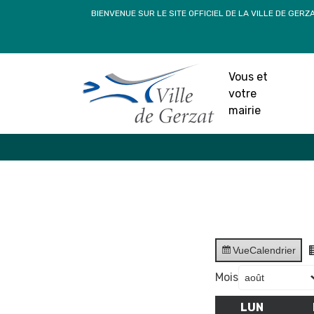
Passer
BIENVENUE SUR LE SITE OFFICIEL DE LA VILLE DE GERZ
au
contenu
Vous et
votre
mairie
Vue
Calendrier
Mois
LUN
LUNDI