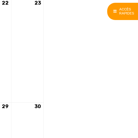
22
22
23
23
ACCÈS
août
août
RAPIDES
2026
2026
29
29
30
30
août
août
2026
2026