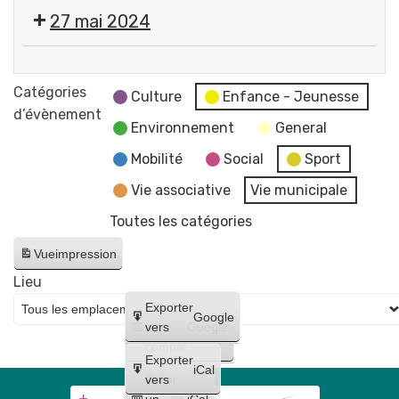
Cérémonie
27 mai 2024
commémorative
de
💬
la
Réunion
Catégories
Victoire
Culture
Enfance - Jeunesse
du
d’évènement
du
Environnement
General
Conseil
8
Municipal
Mobilité
Social
Sport
mai
-
1945
Vie associative
Vie municipale
reportée
Place
Toutes les catégories
au
Pommerol
17
Vue
impression
juin
Lieu
Créer
Exporter
Google
un
vers
Google
compte
Exporter
iCal
Créer
vers
un
iCal