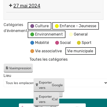
Cérémonie
27 mai 2024
commémorative
de
💬
la
Réunion
Catégories
Victoire
Culture
Enfance - Jeunesse
du
d’évènement
du
Environnement
General
Conseil
8
Municipal
Mobilité
Social
Sport
mai
-
1945
Vie associative
Vie municipale
reportée
Place
Toutes les catégories
au
Pommerol
17
Vue
impression
juin
Lieu
Créer
Exporter
Google
un
vers
Google
compte
Exporter
iCal
Créer
vers
un
iCal