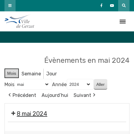
Passer
au
Agenda
contenu
Accueil
»
Agenda
Évènements en mai 2024
Mois
Semaine
Jour
Mois
Année
Précédent
Aujourd’hui
Suivant
8 mai 2024
🇫🇷