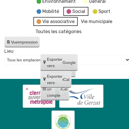
Environnement
General
Mobilité
Social
Sport
Vie associative
Vie municipale
Toutes les catégories
Vue
impression
Lieu
Créer
Exporter
Google
un
vers
Google
compte
Exporter
iCal
Créer
vers
un
iCal
compte