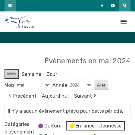
Passer
au
Agenda
contenu
Accueil
»
Agenda
Évènements en mai 2024
Mois
Semaine
Jour
Mois
Année
Précédent
Aujourd’hui
Suivant
Il n’y a aucun évènement prévu pour cette période.
Catégories
Culture
Enfance - Jeunesse
d’évènement