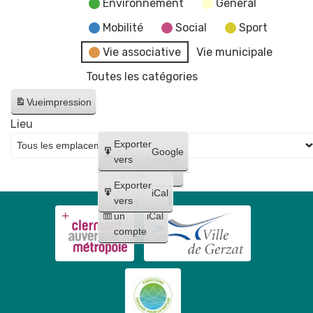
Environnement
General
Mobilité
Social
Sport
Vie associative
Vie municipale
Toutes les catégories
Vue
impression
Lieu
Créer
Exporter
Google
un
vers
Google
compte
Exporter
iCal
Créer
vers
un
iCal
compte