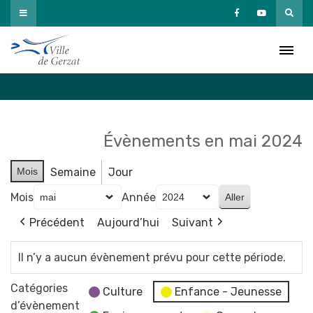
Passer
au
Agenda
contenu
Accueil
»
Agenda
Évènements en mai 2024
Mois
Semaine
Jour
Mois
Année
Précédent
Aujourd’hui
Suivant
Il n’y a aucun évènement prévu pour cette période.
Catégories
Culture
Enfance - Jeunesse
d’évènement