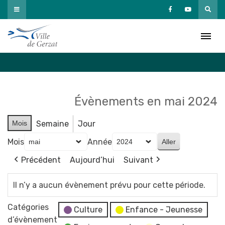
Passer
au
Agenda
contenu
Accueil
»
Agenda
Évènements en mai 2024
Mois
Semaine
Jour
Mois
Année
Précédent
Aujourd’hui
Suivant
Il n’y a aucun évènement prévu pour cette période.
Catégories
Culture
Enfance - Jeunesse
d’évènement