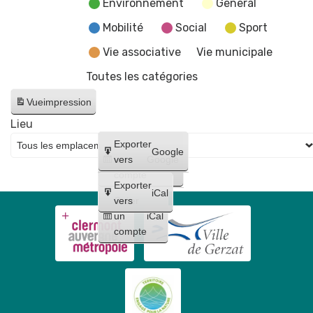
Environnement
General
Mobilité
Social
Sport
Vie associative
Vie municipale
Toutes les catégories
Vue
impression
Lieu
Créer
Exporter
Google
un
vers
Google
compte
Exporter
iCal
Créer
vers
un
iCal
compte