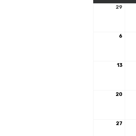
29
29
avril
2024
6
6
mai
2024
13
13
mai
2024
20
20
mai
2024
27
27
mai