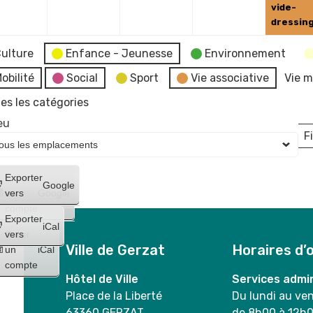
2024
2024
2024
2024
vide-
dressin
ulture
Enfance - Jeunesse
Environnement
obilité
Social
Sport
Vie associative
Vie m
es les catégories
eu
Fi
L
Créer
Exporter
Google
un
vers
Google
compte
Exporter
iCal
Créer
vers
Ville de Gerzat
Horaires d’
un
iCal
compte
Hôtel de Ville
Services admin
Place de la Liberté
Du lundi au ve
63360 GERZAT
de 8h00 à 12h