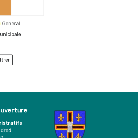
2024
2024
g
General
unicipale
ltrer
ieux
ouverture
istratifs
ndredi
00