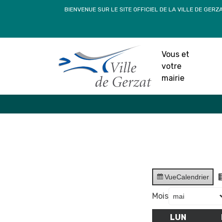
Passer
BIENVENUE SUR LE SITE OFFICIEL DE LA VILLE DE GERZ
au
contenu
Vous et
votre
mairie
Vue
Calendrier
Mois
LUN
LUNDI