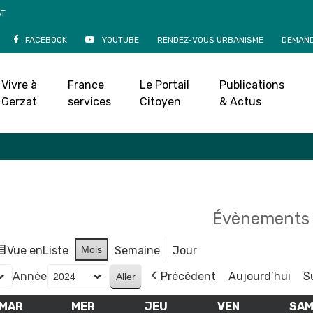
AT
FACEBOOK
YOUTUBE
RENDEZ-VOUS URBANISME
DEMAND
Agenda
Vivre à
France
Le Portail
Publications
Accueil
»
Agenda
Gerzat
services
Citoyen
& Actus
Évènements 
Vue en
Liste
Mois
Semaine
Jour
Année
Précédent
Aujourd’hui
S
MAR
MARDI
MER
MERCREDI
JEU
JEUDI
VEN
VENDREDI
SA