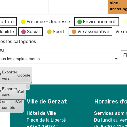
2024
2024
2024
2024
vide-
dressin
ulture
Enfance - Jeunesse
Environnement
obilité
Social
Sport
Vie associative
Vie m
es les catégories
eu
Fi
L
Créer
Exporter
Google
un
vers
Google
compte
Exporter
iCal
Créer
vers
Ville de Gerzat
Horaires d’
un
iCal
compte
Hôtel de Ville
Services admin
Place de la Liberté
Du lundi au ve
63360 GERZAT
de 8h00 à 12h