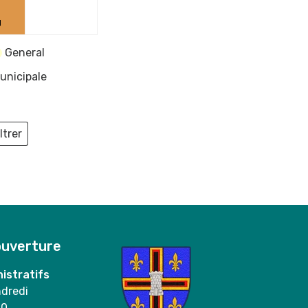
2024
2024
g
General
unicipale
ltrer
ieux
ouverture
istratifs
ndredi
00