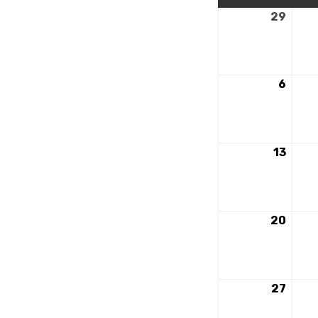
29
29
avril
2024
6
6
mai
2024
13
13
mai
2024
20
20
mai
2024
27
27
mai