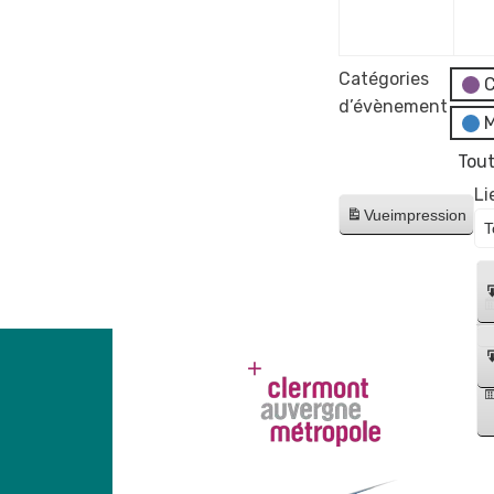
2024
Catégories
C
d’évènement
M
Tout
Li
Vue
impression