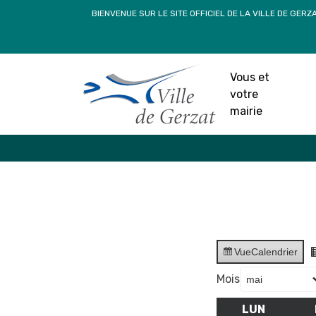
Passer
BIENVENUE SUR LE SITE OFFICIEL DE LA VILLE DE GERZ
au
contenu
Vous et
votre
mairie
Vue
Calendrier
Mois
LUN
LUNDI