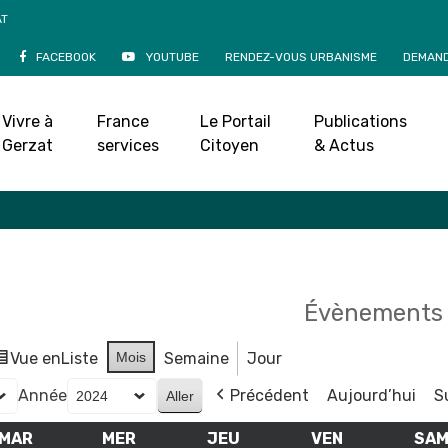
AT
FACEBOOK
YOUTUBE
RENDEZ-VOUS URBANISME
DEMAND
Agenda
Vivre à
France
Le Portail
Publications
Accueil
»
Agenda
Gerzat
services
Citoyen
& Actus
Évènements 
Vue en
Liste
Mois
Semaine
Jour
Année
Précédent
Aujourd’hui
S
MAR
MARDI
MER
MERCREDI
JEU
JEUDI
VEN
VENDREDI
SA