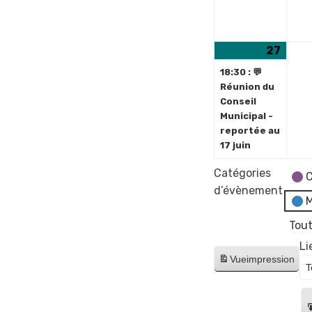
mai
2024
27
27
(1
mai
évèn
18:30 : 💬
2024
Réunion du
Conseil
Municipal -
reportée au
17 juin
Catégories
C
d’évènement
M
Tout
Li
Vue
impression