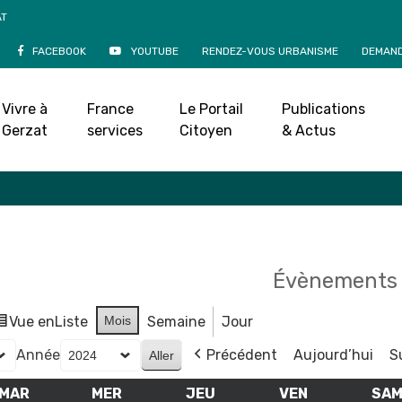
AT
FACEBOOK
YOUTUBE
RENDEZ-VOUS URBANISME
DEMAND
Agenda
Vivre à
France
Le Portail
Publications
Accueil
»
Agenda
Gerzat
services
Citoyen
& Actus
Évènements 
Vue en
Liste
Mois
Semaine
Jour
Année
Précédent
Aujourd’hui
S
MAR
MARDI
MER
MERCREDI
JEU
JEUDI
VEN
VENDREDI
SA