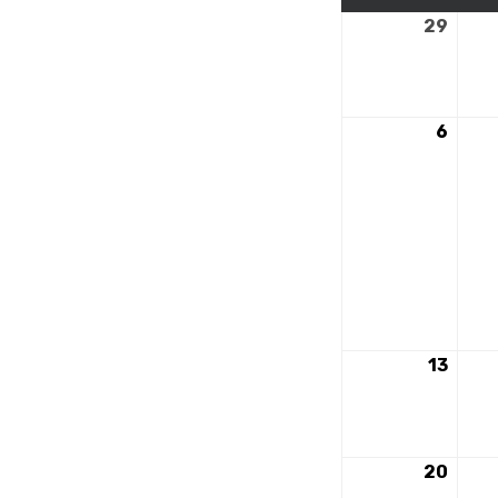
29
29
avril
2024
6
6
mai
2024
13
13
mai
2024
20
20