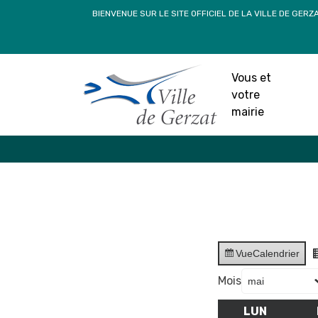
Passer
BIENVENUE SUR LE SITE OFFICIEL DE LA VILLE DE GERZ
au
contenu
Vous et
votre
mairie
Vue
Calendrier
Mois
LUN
LUNDI