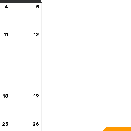
4
4
5
5
mai
mai
2024
2024
11
11
12
12
mai
mai
2024
2024
18
18
19
19
mai
mai
2024
2024
25
25
26
26