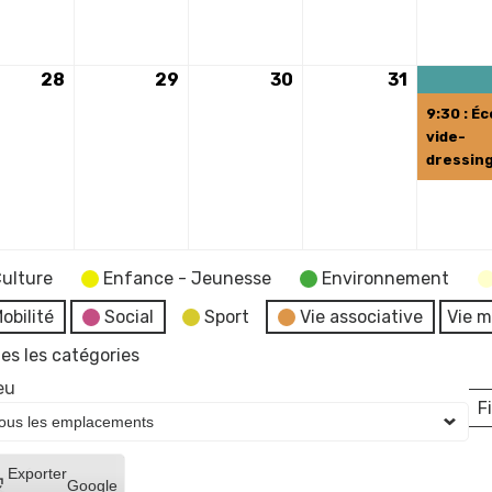
mai
mai
mai
mai
2024
2024
2024
2024
28
28
29
29
30
30
31
31
ement)
mai
mai
mai
mai
9:30 : Éc
2024
2024
2024
2024
vide-
dressin
ulture
Enfance - Jeunesse
Environnement
obilité
Social
Sport
Vie associative
Vie m
es les catégories
eu
Fi
L
Créer
Exporter
Google