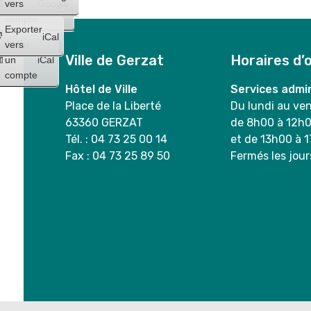
un
vers
Google
compte
Exporter
iCal
Créer
vers
Ville de Gerzat
Horaires d’
un
iCal
compte
Hôtel de Ville
Services admin
Place de la Liberté
Du lundi au ve
63360 GERZAT
de 8h00 à 12h
Tél. : 04 73 25 00 14
et de 13h00 à 
Fax : 04 73 25 89 50
Fermés les jour