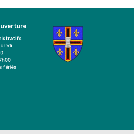
ouverture
istratifs
ndredi
00
17h00
s fériés