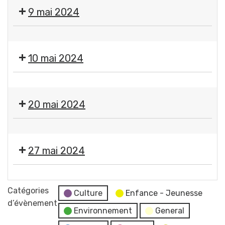
Fermeture
9 mai 2024
des
services
❌
municipaux
Fermeture
10 mai 2024
des
services
❌
municipaux
Fermeture
20 mai 2024
des
services
❌
municipaux
Fermeture
27 mai 2024
des
services
Moment
municipaux
France
Catégories
Culture
Enfance - Jeunesse
Services
d’évènement
Environnement
General
"Les