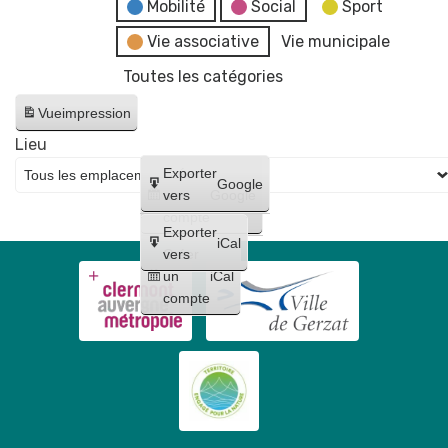
fake
Mobilité
Social
Sport
news"
Vie associative
Vie municipale
Toutes les catégories
Vue
impression
Lieu
Créer
Exporter
Google
un
vers
Google
compte
Exporter
iCal
Créer
vers
un
iCal
compte