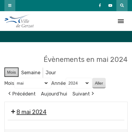
Passer
au
Agenda
contenu
Accueil
»
Agenda
Évènements en mai 2024
Mois
Semaine
Jour
Mois
Année
Précédent
Aujourd’hui
Suivant
8 mai 2024
❌