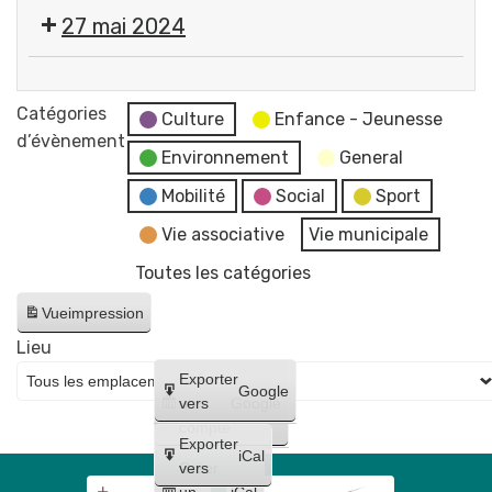
Cérémonie
27 mai 2024
commémorative
de
💬
la
Réunion
Catégories
Victoire
Culture
Enfance - Jeunesse
du
d’évènement
du
Environnement
General
Conseil
8
Municipal
Mobilité
Social
Sport
mai
-
1945
Vie associative
Vie municipale
reportée
Place
Toutes les catégories
au
Pommerol
17
Vue
impression
juin
Lieu
Créer
Exporter
Google
un
vers
Google
compte
Exporter
iCal
Créer
vers
un
iCal