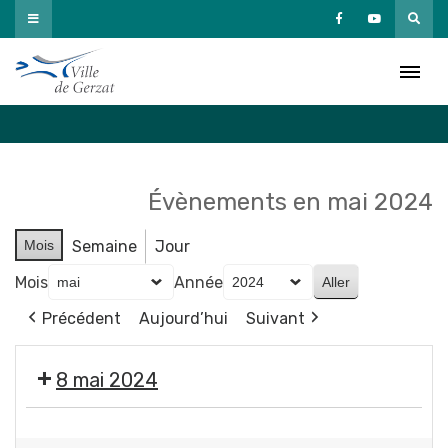
Passer
au
Agenda
contenu
Accueil
»
Agenda
Évènements en mai 2024
Mois
Semaine
Jour
Mois
Année
Précédent
Aujourd’hui
Suivant
8 mai 2024
🇫🇷