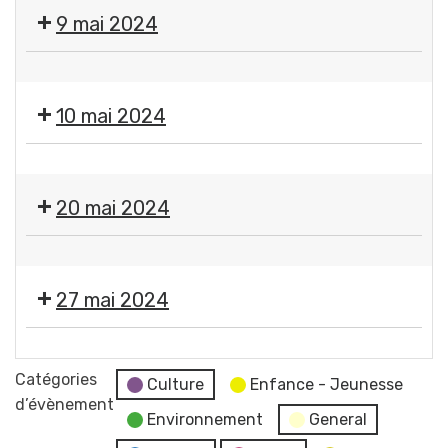
Fermeture
9 mai 2024
des
services
❌
municipaux
Fermeture
10 mai 2024
des
services
❌
municipaux
Fermeture
20 mai 2024
des
services
❌
municipaux
Fermeture
27 mai 2024
des
services
Moment
municipaux
France
Catégories
Culture
Enfance - Jeunesse
Services
d’évènement
Environnement
General
"Les