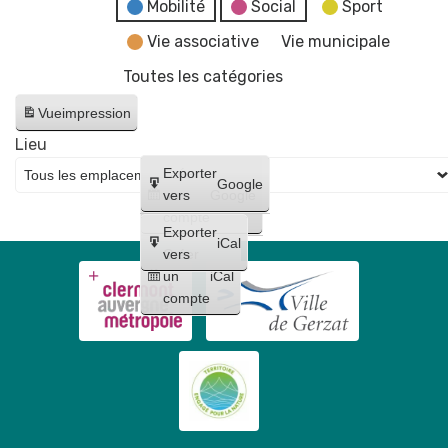
fake
Mobilité
Social
Sport
news"
Vie associative
Vie municipale
Toutes les catégories
Vue
impression
Lieu
Créer
Exporter
Google
un
vers
Google
compte
Exporter
iCal
Créer
vers
un
iCal
compte