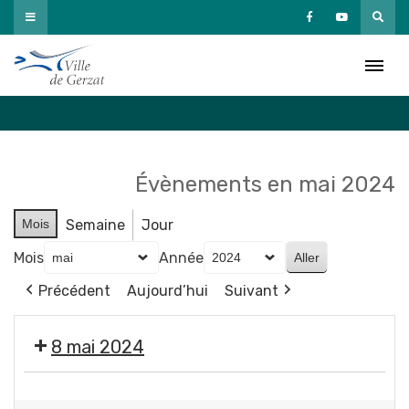
Passer
au
Agenda
contenu
Accueil
»
Agenda
Évènements en mai 2024
Mois
Semaine
Jour
Mois
Année
Précédent
Aujourd’hui
Suivant
8 mai 2024
❌