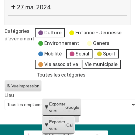
Cérémonie
27 mai 2024
commémorative
de
💬
la
Réunion
Catégories
Victoire
Culture
Enfance - Jeunesse
du
d’évènement
du
Environnement
General
Conseil
8
Municipal
Mobilité
Social
Sport
mai
-
1945
Vie associative
Vie municipale
reportée
Place
Toutes les catégories
au
Pommerol
17
Vue
impression
juin
Lieu
Créer
Exporter
Google
un
vers
Google
compte
Exporter
iCal
Créer
vers
un
iCal