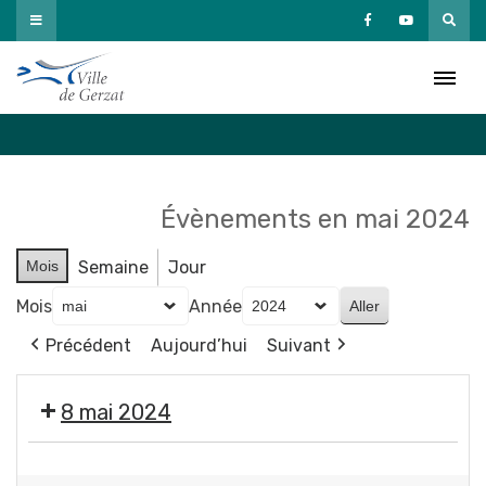
Passer
au
Agenda
contenu
Accueil
»
Agenda
Évènements en mai 2024
Mois
Semaine
Jour
Mois
Année
Précédent
Aujourd’hui
Suivant
8 mai 2024
🇫🇷