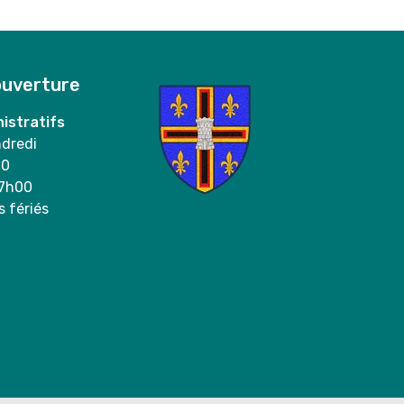
ouverture
istratifs
ndredi
00
17h00
s fériés