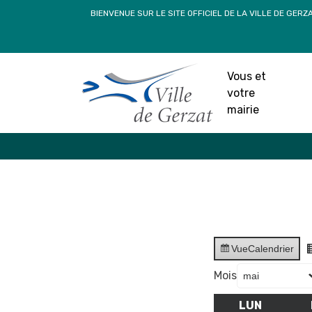
Passer
BIENVENUE SUR LE SITE OFFICIEL DE LA VILLE DE GERZ
au
contenu
Vous et
votre
mairie
Vue
Calendrier
Mois
LUN
LUNDI