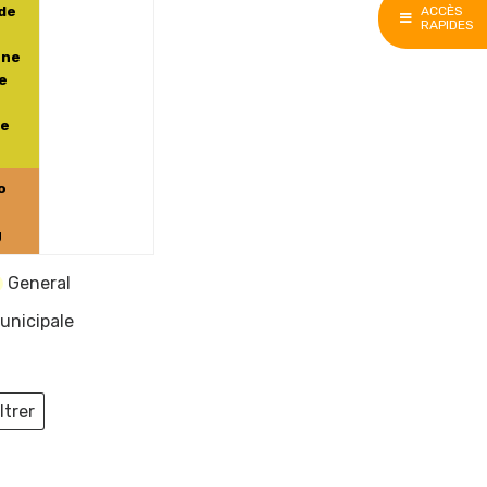
2024
2024
de
ACCÈS
RAPIDES
gne
de
xe
o
g
General
unicipale
ltrer
ieux