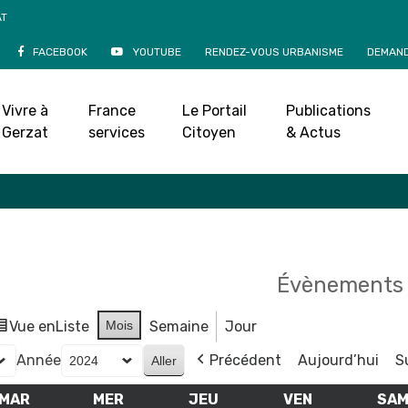
AT
FACEBOOK
YOUTUBE
RENDEZ-VOUS URBANISME
DEMAND
Agenda
Vivre à
France
Le Portail
Publications
Accueil
»
Agenda
Gerzat
services
Citoyen
& Actus
Évènements 
Vue en
Liste
Mois
Semaine
Jour
Année
Précédent
Aujourd’hui
S
MAR
MARDI
MER
MERCREDI
JEU
JEUDI
VEN
VENDREDI
SA