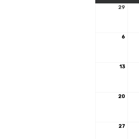
29
29
avril
2024
6
6
mai
2024
13
13
mai
2024
20
20
mai
2024
27
27
mai