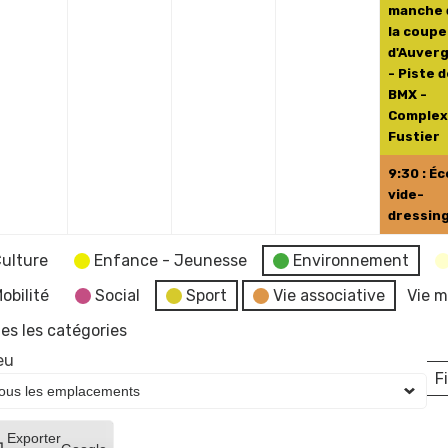
2024
2024
2024
2024
manche 
la coupe
d'Auver
- Piste 
BMX -
Comple
Fustier
9:30 : Éc
vide-
dressin
ulture
Enfance - Jeunesse
Environnement
obilité
Social
Sport
Vie associative
Vie m
es les catégories
eu
Fi
L
Créer
Exporter