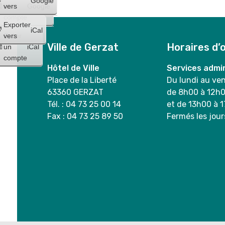
Google
un
vers
Google
compte
Exporter
iCal
Créer
vers
Ville de Gerzat
Horaires d’
un
iCal
compte
Hôtel de Ville
Services admin
Place de la Liberté
Du lundi au ve
63360 GERZAT
de 8h00 à 12h
Tél. : 04 73 25 00 14
et de 13h00 à 
Fax : 04 73 25 89 50
Fermés les jour