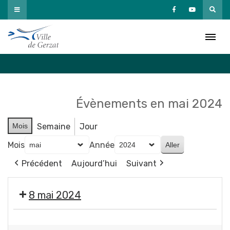
Passer
au
Agenda
contenu
Accueil
»
Agenda
Évènements en mai 2024
Mois
Semaine
Jour
Mois
Année
Précédent
Aujourd’hui
Suivant
8 mai 2024
❌