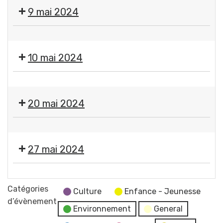
Fermeture
9 mai 2024
des
services
❌
municipaux
Fermeture
10 mai 2024
des
services
❌
municipaux
Fermeture
20 mai 2024
des
services
❌
municipaux
Fermeture
27 mai 2024
des
services
Moment
municipaux
France
Catégories
Culture
Enfance - Jeunesse
Services
d’évènement
Environnement
General
"Les