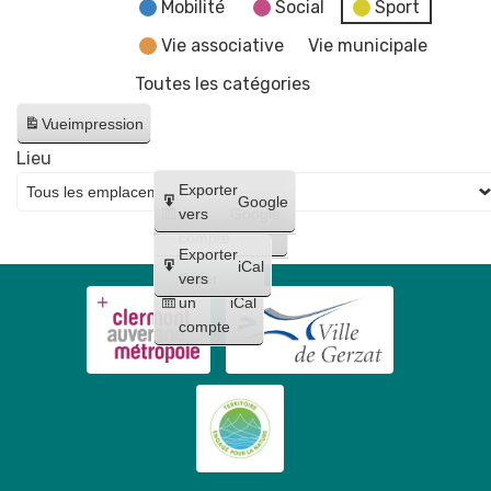
fake
Mobilité
Social
Sport
news"
Vie associative
Vie municipale
Toutes les catégories
Vue
impression
Lieu
Créer
Exporter
Google
un
vers
Google
compte
Exporter
iCal
Créer
vers
un
iCal
compte