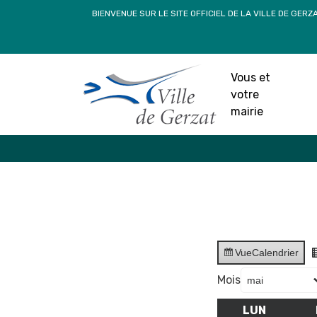
Passer
BIENVENUE SUR LE SITE OFFICIEL DE LA VILLE DE GERZ
au
contenu
Vous et
votre
mairie
Vue
Calendrier
Mois
LUN
LUNDI