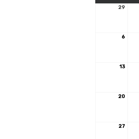
29
29
avril
2024
6
6
mai
2024
13
13
mai
2024
20
20
mai
2024
27
27
mai