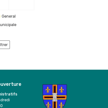
2024
2024
General
unicipale
ltrer
ieux
ouverture
istratifs
ndredi
00