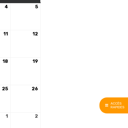
4
4
5
5
mai
mai
2024
2024
11
11
12
12
mai
mai
2024
2024
18
18
19
19
mai
mai
2024
2024
25
25
26
26
mai
mai
2024
2024
ACCÈS
RAPIDES
1
1
2
2
juin
juin