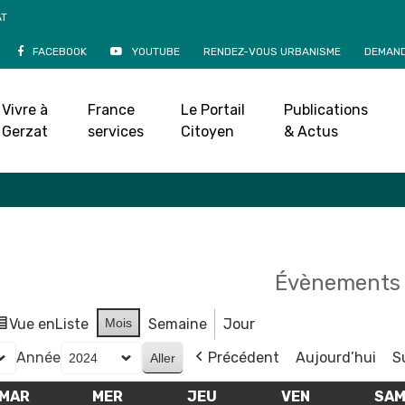
AT
FACEBOOK
YOUTUBE
RENDEZ-VOUS URBANISME
DEMAND
Agenda
Vivre à
France
Le Portail
Publications
Accueil
»
Agenda
Gerzat
services
Citoyen
& Actus
Évènements 
Vue en
Liste
Mois
Semaine
Jour
Année
Précédent
Aujourd’hui
S
MAR
MARDI
MER
MERCREDI
JEU
JEUDI
VEN
VENDREDI
SA