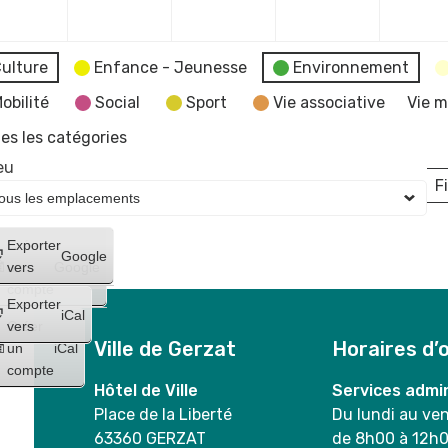
2024
2024
2024
2024
ulture
Enfance - Jeunesse
Environnement
obilité
Social
Sport
Vie associative
Vie m
es les catégories
eu
Fi
L
Créer
Exporter
Google
un
vers
Google
compte
Exporter
iCal
Créer
vers
Ville de Gerzat
Horaires d’
un
iCal
compte
Hôtel de Ville
Services admin
Place de la Liberté
Du lundi au ve
63360 GERZAT
de 8h00 à 12h