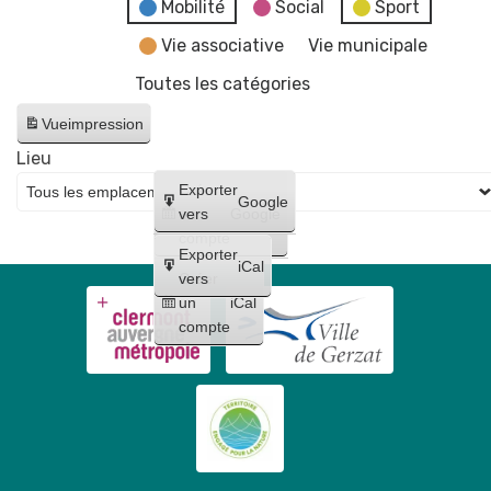
fake
Mobilité
Social
Sport
news"
Vie associative
Vie municipale
Toutes les catégories
Vue
impression
Lieu
Créer
Exporter
Google
un
vers
Google
compte
Exporter
iCal
Créer
vers
un
iCal
compte