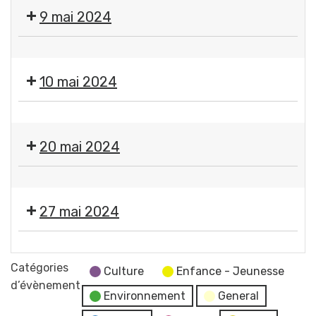
Fermeture
9 mai 2024
des
services
❌
municipaux
Fermeture
10 mai 2024
des
services
❌
municipaux
Fermeture
20 mai 2024
des
services
❌
municipaux
Fermeture
27 mai 2024
des
services
Moment
municipaux
France
Catégories
Culture
Enfance - Jeunesse
Services
d’évènement
Environnement
General
"Les