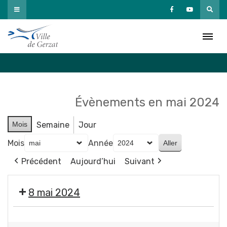
Passer
au
Agenda
contenu
Accueil
»
Agenda
Évènements en mai 2024
Mois
Semaine
Jour
Mois
Année
Précédent
Aujourd’hui
Suivant
8 mai 2024
❌