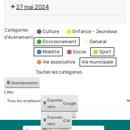
Cérémonie
27 mai 2024
commémorative
de
💬
la
Réunion
Catégories
Victoire
Culture
Enfance - Jeunesse
du
d’évènement
du
Environnement
General
Conseil
8
Municipal
Mobilité
Social
Sport
mai
-
1945
Vie associative
Vie municipale
reportée
Place
Toutes les catégories
au
Pommerol
17
Vue
impression
juin
Lieu
Créer
Exporter
Google
un
vers
Google
compte
Exporter
iCal
Créer
vers
un
iCal