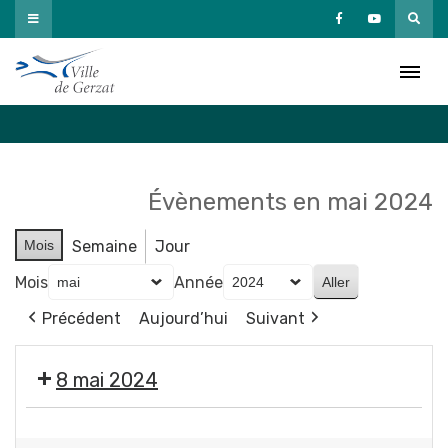
Passer
au
Agenda
contenu
Accueil
»
Agenda
Évènements en mai 2024
Mois
Semaine
Jour
Mois
Année
Précédent
Aujourd’hui
Suivant
8 mai 2024
🇫🇷