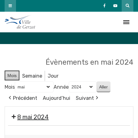
Passer
au
Agenda
contenu
Accueil
»
Agenda
Évènements en mai 2024
Mois
Semaine
Jour
Mois
Année
Précédent
Aujourd’hui
Suivant
8 mai 2024
🇫🇷