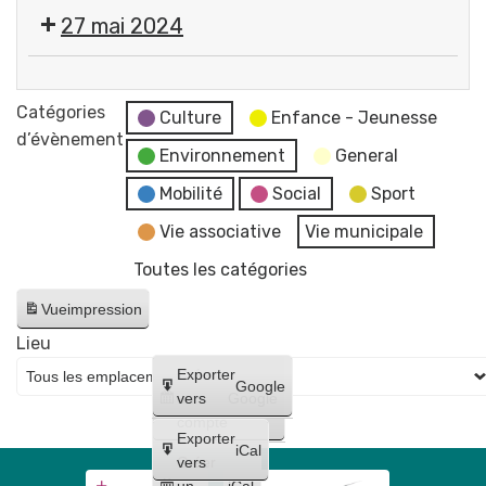
Cérémonie
27 mai 2024
commémorative
de
💬
la
Réunion
Catégories
Victoire
Culture
Enfance - Jeunesse
du
d’évènement
du
Environnement
General
Conseil
8
Municipal
Mobilité
Social
Sport
mai
-
1945
Vie associative
Vie municipale
reportée
Place
Toutes les catégories
au
Pommerol
17
Vue
impression
juin
Lieu
Créer
Exporter
Google
un
vers
Google
compte
Exporter
iCal
Créer
vers
un
iCal