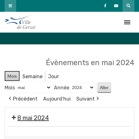
Passer
au
Agenda
contenu
Accueil
»
Agenda
Évènements en mai 2024
Mois
Semaine
Jour
Mois
Année
Précédent
Aujourd’hui
Suivant
8 mai 2024
🇫🇷