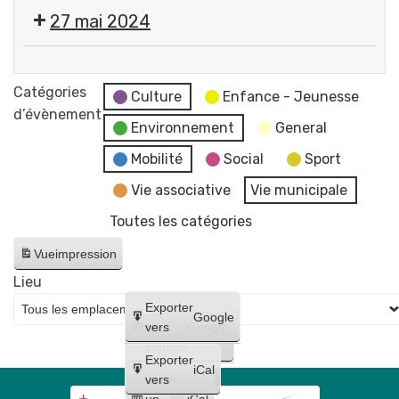
Cérémonie
27 mai 2024
commémorative
de
💬
la
Réunion
Catégories
Victoire
Culture
Enfance - Jeunesse
du
d’évènement
du
Environnement
General
Conseil
8
Municipal
Mobilité
Social
Sport
mai
-
1945
Vie associative
Vie municipale
reportée
Place
Toutes les catégories
au
Pommerol
17
Vue
impression
juin
Lieu
Créer
Exporter
Google
un
vers
Google
compte
Exporter
iCal
Créer
vers
un
iCal