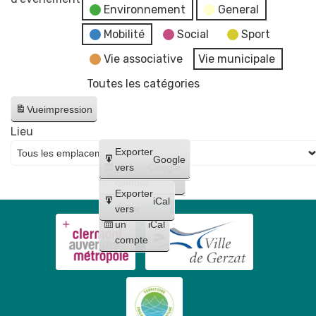
Environnement
General
Conseil
fake
Municipal
news"
Mobilité
Social
Sport
-
Vie associative
Vie municipale
reportée
Toutes les catégories
au
17
Vue
impression
juin
Lieu
Créer
Exporter
Google
un
vers
Google
compte
Exporter
iCal
Créer
vers
un
iCal
compte