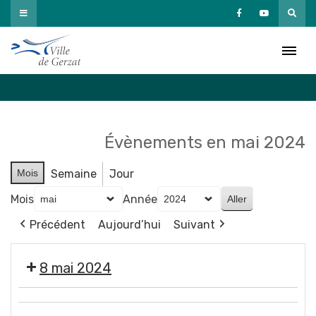
Passer
au
Agenda
contenu
Accueil
»
Agenda
Évènements en mai 2024
Mois
Semaine
Jour
Mois
Année
Précédent
Aujourd’hui
Suivant
8 mai 2024
❌