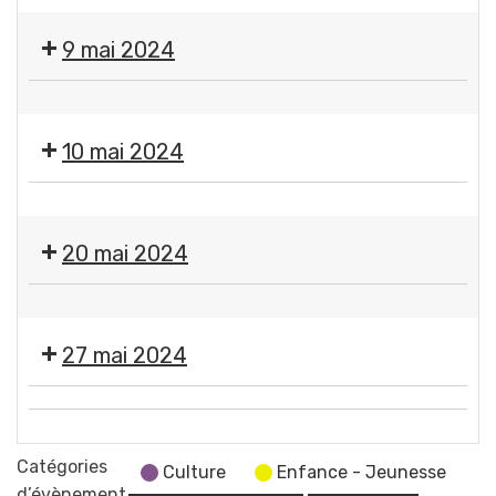
🇫🇷
Fermeture
Cérémonie
des
9 mai 2024
commémorative
services
de
municipaux
❌
la
Fermeture
Victoire
10 mai 2024
des
du
services
8
❌
municipaux
mai
Fermeture
20 mai 2024
1945
des
Place
services
Pommerol
❌
municipaux
Fermeture
27 mai 2024
des
services
Moment
municipaux
💬
France
Réunion
Catégories
Services
Culture
Enfance - Jeunesse
du
d’évènement
"Les