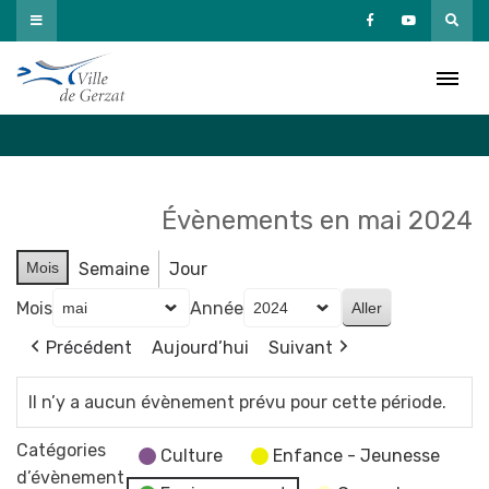
Passer
au
Agenda
contenu
Accueil
»
Agenda
Évènements en mai 2024
Mois
Semaine
Jour
Mois
Année
Précédent
Aujourd’hui
Suivant
Il n’y a aucun évènement prévu pour cette période.
Catégories
Culture
Enfance - Jeunesse
d’évènement