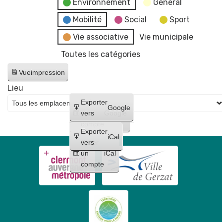
Environnement
General
Mobilité
Social
Sport
Vie associative
Vie municipale
Toutes les catégories
Vue
impression
Lieu
Créer
Exporter
Google
un
vers
Google
compte
Exporter
iCal
Créer
vers
un
iCal
compte