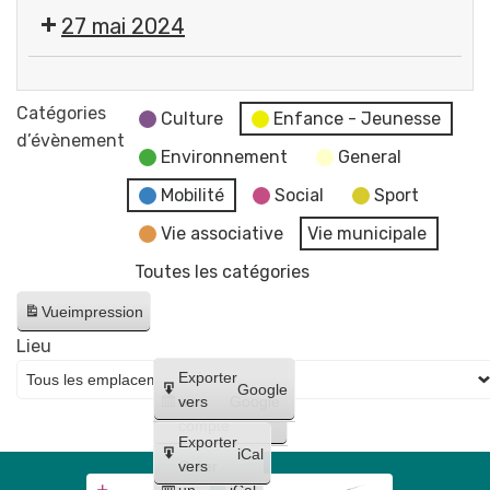
Cérémonie
27 mai 2024
commémorative
de
💬
la
Réunion
Catégories
Victoire
Culture
Enfance - Jeunesse
du
d’évènement
du
Environnement
General
Conseil
8
Municipal
Mobilité
Social
Sport
mai
-
1945
Vie associative
Vie municipale
reportée
Place
Toutes les catégories
au
Pommerol
17
Vue
impression
juin
Lieu
Créer
Exporter
Google
un
vers
Google
compte
Exporter
iCal
Créer
vers
un
iCal