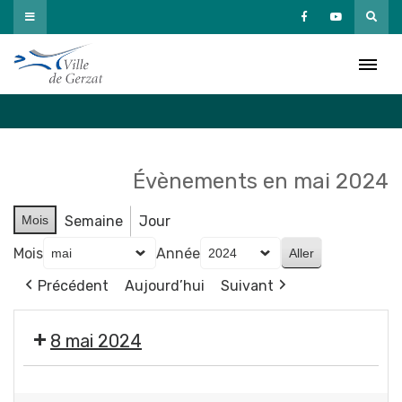
Passer
au
Agenda
contenu
Accueil
»
Agenda
Évènements en mai 2024
Mois
Semaine
Jour
Mois
Année
Précédent
Aujourd’hui
Suivant
8 mai 2024
🇫🇷