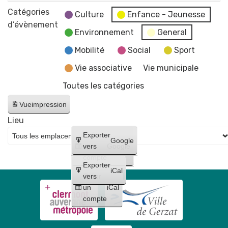
la
CCAS
des
Catégories
mairie
Culture
Enfance - Jeunesse
services
d’évènement
et
Environnement
General
de
du
la
Mobilité
Social
Sport
CCAS
mairie
Vie associative
Vie municipale
et
Toutes les catégories
du
CCAS
Vue
impression
Lieu
Créer
Exporter
Google
un
vers
Google
compte
Exporter
iCal
Créer
vers
un
iCal
compte