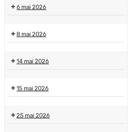
des
6 mai 2026
services
de
📢
la
Sirène
mairie
8 mai 2026
du
et
SAIP
du
Fermeture
📢
CCAS
des
14 mai 2026
services
de
Fermeture
la
des
mairie
15 mai 2026
services
et
de
du
Fermeture
la
CCAS
des
mairie
25 mai 2026
services
et
de
du
Fermeture