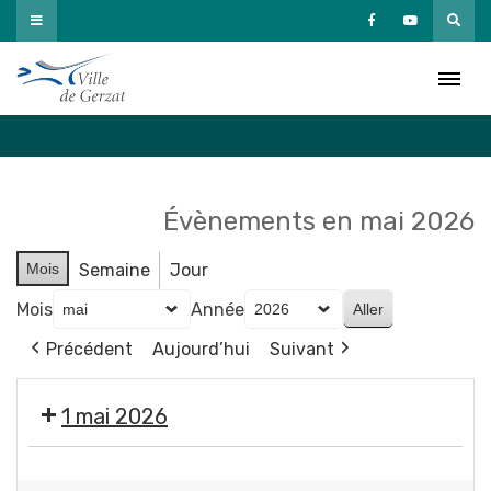
Passer
au
Agenda
contenu
Accueil
»
Agenda
Évènements en mai 2026
Mois
Semaine
Jour
Mois
Année
Précédent
Aujourd’hui
Suivant
1 mai 2026
Fermeture