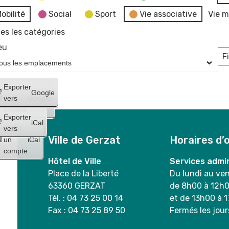
obilité
Social
Sport
Vie associative
Vie m
es les catégories
eu
Fi
L
Créer
Exporter
Google
un
vers
Google
compte
Exporter
iCal
Créer
vers
Ville de Gerzat
Horaires d’
un
iCal
compte
Hôtel de Ville
Services admin
Place de la Liberté
Du lundi au ve
63360 GERZAT
de 8h00 à 12h
Tél. : 04 73 25 00 14
et de 13h00 à 
Fax : 04 73 25 89 50
Fermés les jour