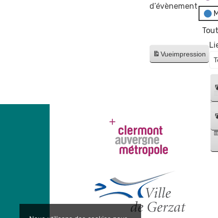
d’évènement
M
Tout
Li
Vue
impression