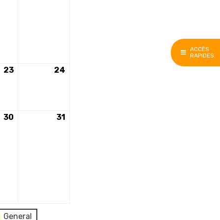
2026
2026
ACCÈS
RAPIDES
23
23
24
24
mai
mai
2026
2026
30
30
31
31
mai
mai
2026
2026
General