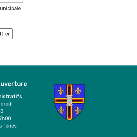
unicipale
ltrer
ieux
ouverture
istratifs
ndredi
00
17h00
s fériés