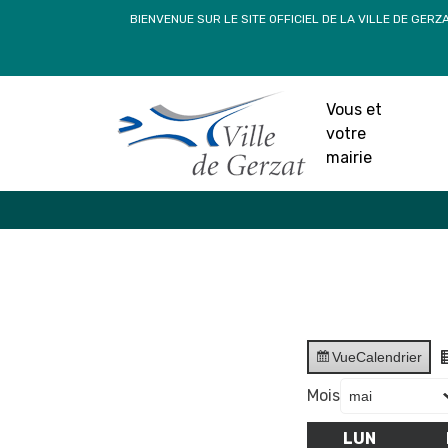
Passer
BIENVENUE SUR LE SITE OFFICIEL DE LA VILLE DE GERZ
au
contenu
Vous et
votre
mairie
Vue
Calendrier
Mois
LUN
LUNDI