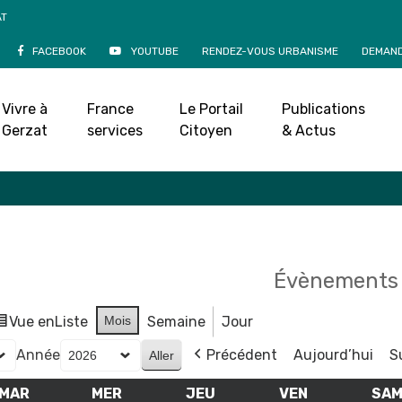
AT
FACEBOOK
YOUTUBE
RENDEZ-VOUS URBANISME
DEMAND
Agenda
Vivre à
France
Le Portail
Publications
Accueil
»
Agenda
Gerzat
services
Citoyen
& Actus
Évènements 
Vue en
Liste
Mois
Semaine
Jour
Année
Précédent
Aujourd’hui
S
MAR
MARDI
MER
MERCREDI
JEU
JEUDI
VEN
VENDREDI
SA