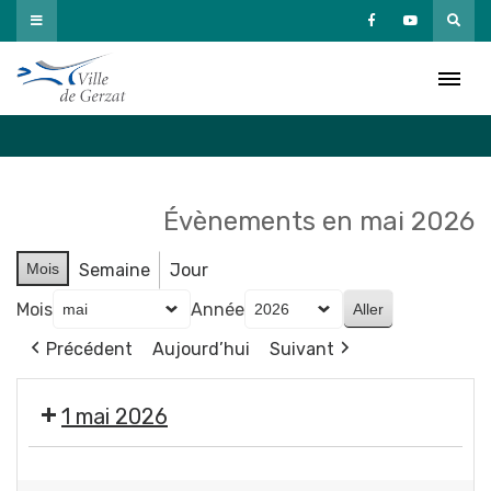
Passer
au
Agenda
contenu
Accueil
»
Agenda
Évènements en mai 2026
Mois
Semaine
Jour
Mois
Année
Précédent
Aujourd’hui
Suivant
1 mai 2026
Fermeture