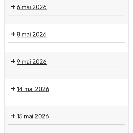
des
6 mai 2026
services
de
📢
la
Sirène
mairie
8 mai 2026
du
et
SAIP
du
Fermeture
📢
CCAS
des
9 mai 2026
services
de
Vide-
la
greniers
mairie
14 mai 2026
-
et
par
du
Fermeture
le
CCAS
des
Secours
15 mai 2026
services
populaire
de
de
Fermeture