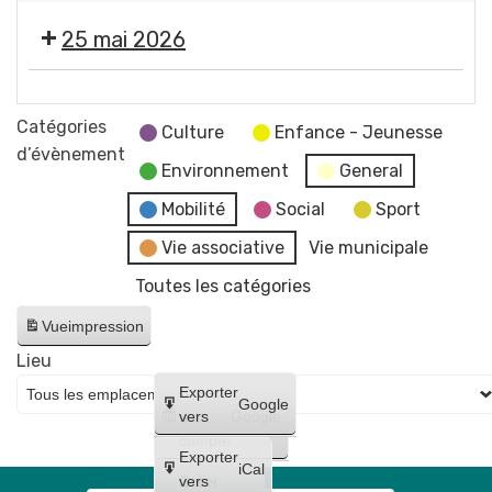
la
Gerzat
des
mairie
25 mai 2026
services
et
de
du
Fermeture
la
CCAS
des
Catégories
mairie
Culture
Enfance - Jeunesse
services
d’évènement
et
Environnement
General
de
du
la
Mobilité
Social
Sport
CCAS
mairie
Vie associative
Vie municipale
et
Toutes les catégories
du
CCAS
Vue
impression
Lieu
Créer
Exporter
Google
un
vers
Google
compte
Exporter
iCal
Créer
vers