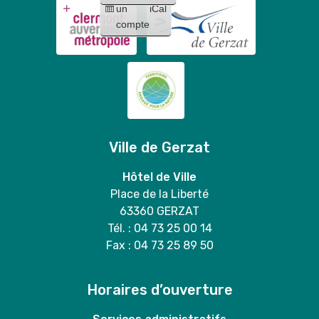
Mary
un
iCal
Stitch
duo
compte
"
Ville de Gerzat
Hôtel de Ville
Place de la Liberté
63360 GERZAT
Tél. : 04 73 25 00 14
Fax : 04 73 25 89 50
Horaires d’ouverture