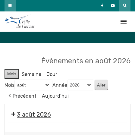
Passer
au
Agenda
contenu
Accueil
»
Agenda
Évènements en août 2026
Mois
Semaine
Jour
Mois
Année
Précédent
Aujourd’hui
3 août 2026
Exposition