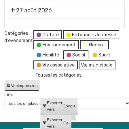
concert
2026
photographe
"
de
-
27 août 2026
Imagine
Raphaël
Soirée
"
James
#5
🎞️
par
trio
-
Les
Catégories
Jean-
Culture
Enfance - Jeunesse
Initiation
Estivales
d’évènement
Jacques
à
Environnement
General
2026
Chatard,
la
-
Mobilité
Social
Sport
photographe
lave
Soirée
Vie associative
Vie municipale
émaillée
#6
+
Toutes les catégories
-
Maquillages
Cinéma
Vue
impression
et
en
tatouages
Lieu
plein
+
Créer
Exporter
air
Google
concert
un
vers
Google
"
compte
de
Lilo
Exporter
Bloody
iCal
et
Créer
vers