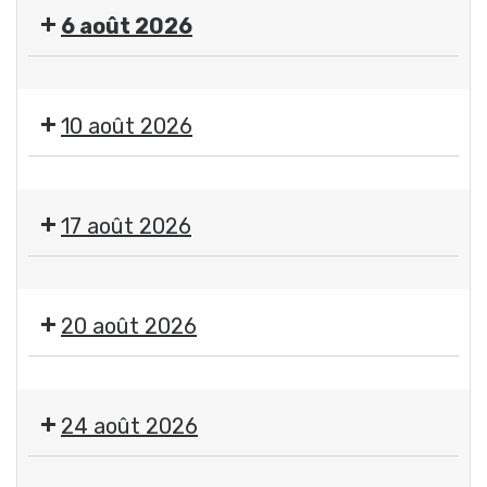
"
6 août 2026
Imagine
"
🤹
par
🎤
Jean-
10 août 2026
🎶Les
Jacques
Estivales
Chatard,
Exposition
2026
photographe
"
-
17 août 2026
Imagine
Soirée
"
#4
Exposition
par
-
"
Jean-
20 août 2026
Initiation
Imagine
Jacques
aux
"
Chatard,
arts
🤹
par
photographe
du
🎤
Jean-
24 août 2026
cirque
🎶Les
Jacques
+
Estivales
Chatard,
Exposition