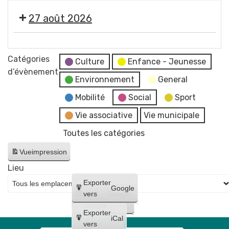
concert
2026
photographe
"
de
-
27 août 2026
Imagine
Raphaël
Soirée
"
James
#5
🎞️
par
trio
-
Les
Catégories
Jean-
Culture
Enfance - Jeunesse
Initiation
Estivales
d’évènement
Jacques
à
Environnement
General
2026
Chatard,
la
-
Mobilité
Social
Sport
photographe
lave
Soirée
Vie associative
Vie municipale
émaillée
#6
+
Toutes les catégories
-
Maquillages
Cinéma
Vue
impression
et
en
tatouages
Lieu
plein
+
Créer
Exporter
air
Google
concert
un
vers
Google
"
compte
de
Lilo
Exporter
Bloody
iCal
et
Créer
vers