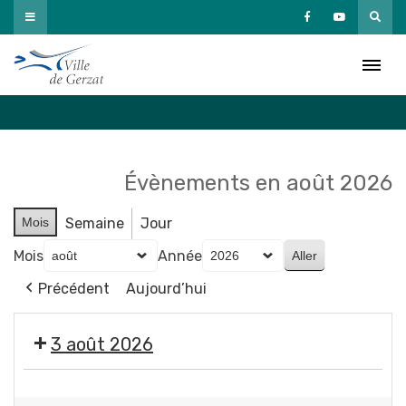
Passer
au
Agenda
contenu
Accueil
»
Agenda
Évènements en août 2026
Mois
Semaine
Jour
Mois
Année
Précédent
Aujourd’hui
3 août 2026
Exposition