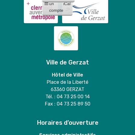
Mary
un
iCal
Stitch
duo
compte
"
Ville de Gerzat
Hôtel de Ville
Place de la Liberté
63360 GERZAT
Tél. : 04 73 25 00 14
Fax : 04 73 25 89 50
Horaires d’ouverture