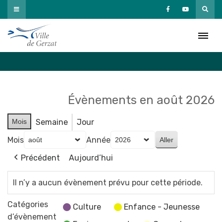
Passer
au
Agenda
contenu
Accueil
»
Agenda
Évènements en août 2026
Mois
Semaine
Jour
Mois
Année
Précédent
Aujourd’hui
Il n’y a aucun évènement prévu pour cette période.
Catégories
Culture
Enfance - Jeunesse
d’évènement