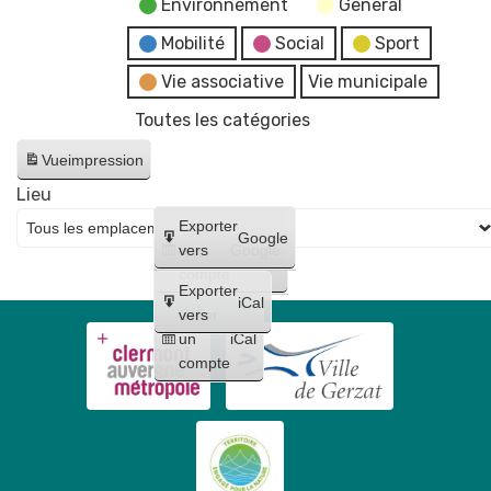
Environnement
General
Mobilité
Social
Sport
Vie associative
Vie municipale
Toutes les catégories
Vue
impression
Lieu
Créer
Exporter
Google
un
vers
Google
compte
Exporter
iCal
Créer
vers
un
iCal
compte