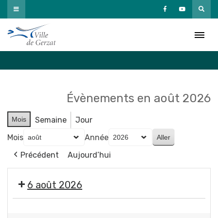
Passer
au
Agenda
contenu
Accueil
»
Agenda
Évènements en août 2026
Mois
Semaine
Jour
Mois
Année
Précédent
Aujourd’hui
6 août 2026
🤹