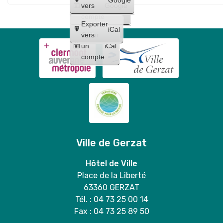
Maquillages
trio
un
vers
Google
"
et
compte
Lilo
Exporter
tatouages
iCal
et
Créer
vers
+
un
iCal
Stitch
concert
compte
"
de
Bloody
Mary
duo
Ville de Gerzat
Hôtel de Ville
Place de la Liberté
63360 GERZAT
Tél. : 04 73 25 00 14
Fax : 04 73 25 89 50