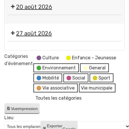
🎤
20 août 2026
🎶Les
Estivales
🤹
2026
🎤
-
27 août 2026
🎶Les
Soirée
Estivales
#4
🎞️
2026
-
Les
Catégories
-
Culture
Enfance - Jeunesse
Initiation
Estivales
d’évènement
Soirée
aux
Environnement
General
2026
#5
arts
-
Mobilité
Social
Sport
-
du
Soirée
Initiation
Vie associative
Vie municipale
cirque
#6
à
+
Toutes les catégories
-
la
concert
Cinéma
lave
Vue
impression
de
en
émaillée
Raphaël
Lieu
plein
+
James
Créer
Exporter
air
Google