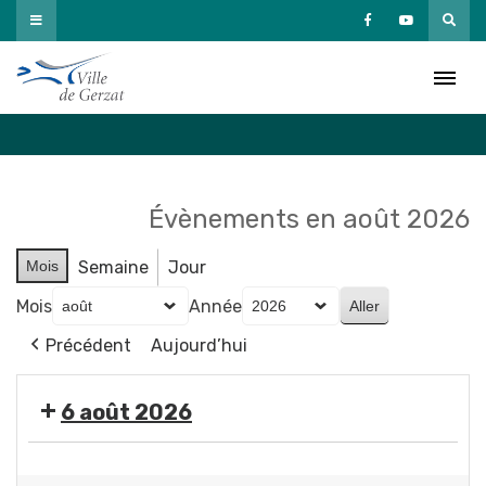
Passer
au
Agenda
contenu
Accueil
»
Agenda
Évènements en août 2026
Mois
Semaine
Jour
Mois
Année
Précédent
Aujourd’hui
6 août 2026
🤹