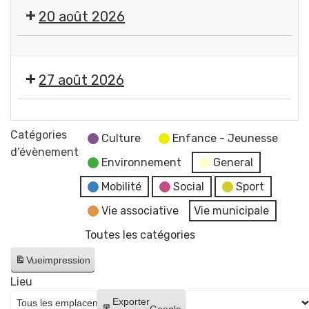
🎤
20 août 2026
🎶Les
Estivales
🤹
2026
🎤
-
27 août 2026
🎶Les
Soirée
Estivales
#4
🎞️
2026
-
Les
Catégories
-
Culture
Enfance - Jeunesse
Initiation
Estivales
d’évènement
Soirée
aux
Environnement
General
2026
#5
arts
-
Mobilité
Social
Sport
-
du
Soirée
Initiation
Vie associative
Vie municipale
cirque
#6
à
+
Toutes les catégories
-
la
concert
Cinéma
lave
Vue
impression
de
en
émaillée
Raphaël
Lieu
plein
+
James
Créer
Exporter
air
Google