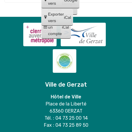
Maquillages
trio
un
vers
Google
"
et
compte
Lilo
Exporter
tatouages
iCal
et
Créer
vers
+
un
iCal
Stitch
concert
compte
"
de
Bloody
Mary
duo
Ville de Gerzat
Hôtel de Ville
Place de la Liberté
63360 GERZAT
Tél. : 04 73 25 00 14
Fax : 04 73 25 89 50