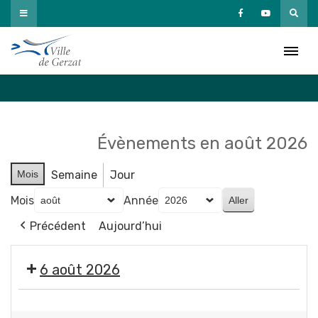
Passer
au
Agenda
contenu
Accueil
»
Agenda
Évènements en août 2026
Mois
Semaine
Jour
Mois
Année
Précédent
Aujourd’hui
6 août 2026
🤹