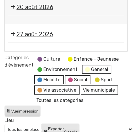
🎤
20 août 2026
🎶Les
Estivales
🤹
2026
🎤
-
27 août 2026
🎶Les
Soirée
Estivales
#4
🎞️
2026
-
Les
Catégories
-
Culture
Enfance - Jeunesse
Initiation
Estivales
d’évènement
Soirée
aux
Environnement
General
2026
#5
arts
-
Mobilité
Social
Sport
-
du
Soirée
Initiation
Vie associative
Vie municipale
cirque
#6
à
+
Toutes les catégories
-
la
concert
Cinéma
lave
Vue
impression
de
en
émaillée
Raphaël
Lieu
plein
+
James
Créer
Exporter
air
Google