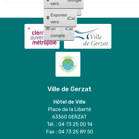
Maquillages
trio
un
vers
Google
"
et
compte
Lilo
Exporter
tatouages
iCal
et
Créer
vers
+
un
iCal
Stitch
concert
compte
"
de
Bloody
Mary
duo
Ville de Gerzat
Hôtel de Ville
Place de la Liberté
63360 GERZAT
Tél. : 04 73 25 00 14
Fax : 04 73 25 89 50