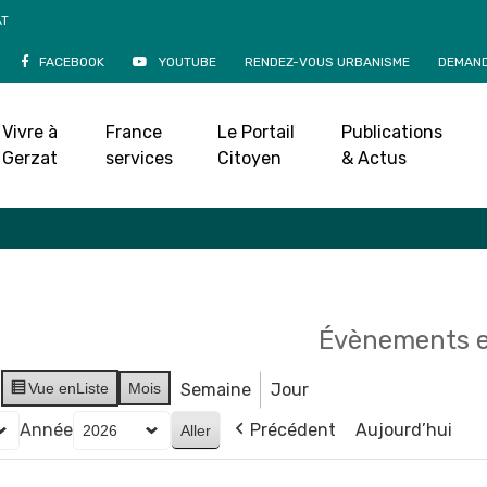
AT
FACEBOOK
YOUTUBE
RENDEZ-VOUS URBANISME
DEMAND
Agenda
Vivre à
France
Le Portail
Publications
Accueil
»
Agenda
Gerzat
services
Citoyen
& Actus
Évènements e
Vue en
Liste
Mois
Semaine
Jour
Année
Précédent
Aujourd’hui