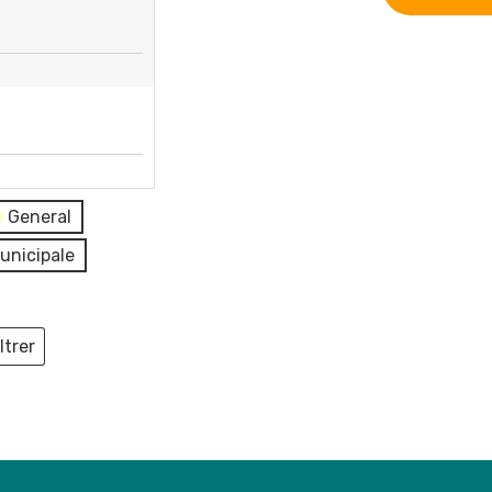
General
unicipale
ltrer
ieux