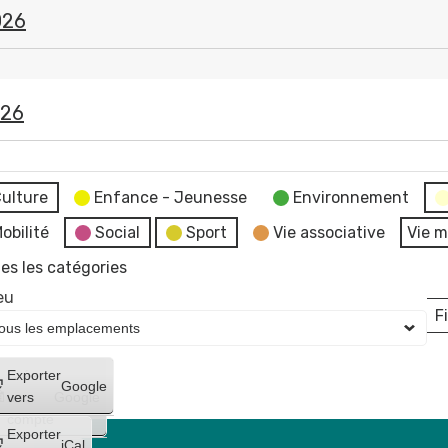
026
026
ulture
Enfance - Jeunesse
Environnement
obilité
Social
Sport
Vie associative
Vie m
es les catégories
eu
Fi
L
Créer
Exporter
Google
un
vers
Google
compte
Exporter
iCal