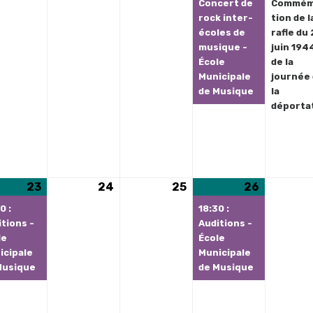
2026
2026
2026
2026
Concert de
Commém
rock inter-
tion de l
écoles de
rafle du 
musique -
juin 194
École
de la
Municipale
journée
de Musique
la
déporta
23
23
(1
24
24
25
25
26
26
(1
ement)
juin
évènement)
juin
juin
juin
évèneme
0 :
18:30 :
2026
2026
2026
2026
tions -
Auditions -
le
École
icipale
Municipale
Musique
de Musique