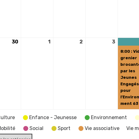
30
30
1
1
2
2
3
3
juin
juillet
juillet
juillet
8:00 : Vi
2026
2026
2026
2026
grenier
brocant
par les
Jeunes
Engagés
pour
l'Enviro
ment 63
ulture
Enfance - Jeunesse
Environnement
obilité
Social
Sport
Vie associative
Vie m