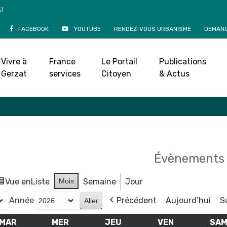
AT
FACEBOOK
YOUTUBE
RENDEZ-VOUS URBANISME
DEMAND
Agenda
Vivre à
France
Le Portail
Publications
Accueil
»
Agenda
Gerzat
services
Citoyen
& Actus
Évènements 
Vue en
Liste
Mois
Semaine
Jour
Année
Précédent
Aujourd’hui
S
MAR
MARDI
MER
MERCREDI
JEU
JEUDI
VEN
VENDREDI
SA