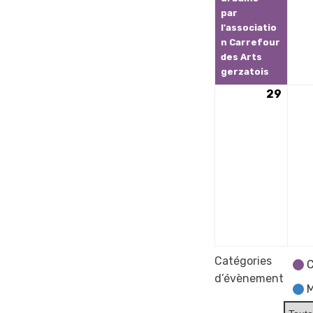
par
l'associatio
n Carrefour
des Arts
gerzatois
29
29
juin
2026
Catégories
C
d’évènement
M