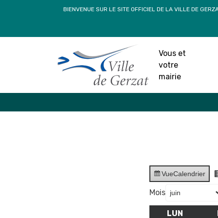
Passer
BIENVENUE SUR LE SITE OFFICIEL DE LA VILLE DE GERZ
au
contenu
Vous et
votre
mairie
Vue
Calendrier
Mois
LUN
LUNDI