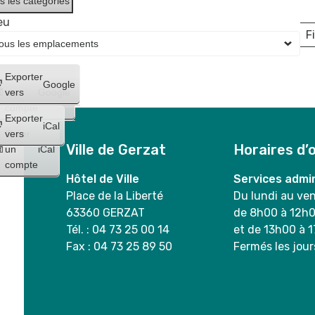
s les catégories
eu
Fi
L
Créer
Exporter
Google
un
vers
Google
compte
Exporter
iCal
Créer
vers
Ville de Gerzat
Horaires d’
un
iCal
compte
Hôtel de Ville
Services admin
Place de la Liberté
Du lundi au ve
63360 GERZAT
de 8h00 à 12h
Tél. : 04 73 25 00 14
et de 13h00 à 
Fax : 04 73 25 89 50
Fermés les jour