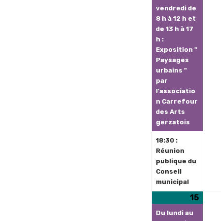
2026
vendredi de
8 h à 12 h et
de 13 h à 17
h :
Exposition "
Paysages
urbains "
par
l'associatio
n Carrefour
des Arts
gerzatois
18:30 :
Réunion
publique du
Conseil
municipal
15
15
(1
juin
évèn
Du lundi au