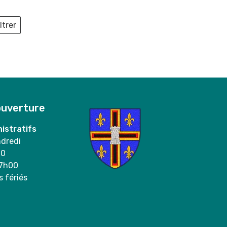
ltrer
ieux
ouverture
istratifs
ndredi
00
17h00
s fériés