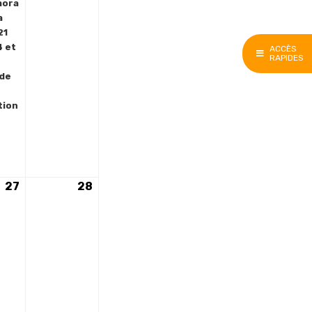
2026
2026
ora
a
21
4 et
ACCÈS
RAPIDES
 de
tion
27
27
28
28
nt)
juin
juin
2026
2026