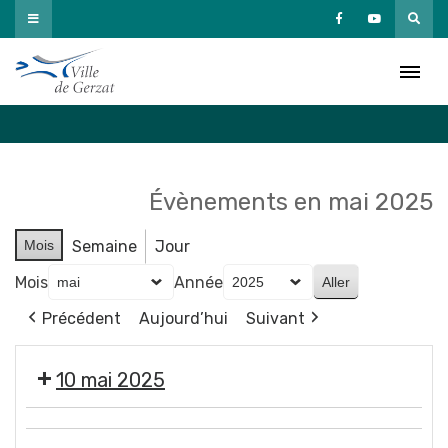
Passer
au
Agenda
contenu
Accueil
»
Agenda
Évènements en mai 2025
Mois
Semaine
Jour
Mois
Année
Précédent
Aujourd’hui
Suivant
10 mai 2025
Tournage