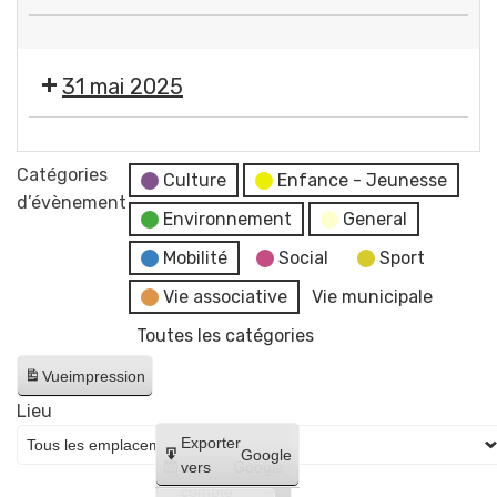
Concert
Macé
de
pop
(chanson
Festival
GERZAT
française
française)
Les
par
31 mai 2025
Musicales
l'ANDL
de
Festival
GERZAT
Les
Catégories
par
Culture
Enfance - Jeunesse
Musicales
d’évènement
l'ANDL
Environnement
General
de
GERZAT
Mobilité
Social
Sport
par
Vie associative
Vie municipale
l'ANDL
Toutes les catégories
Vue
impression
Lieu
Créer
Exporter
Google
un
vers
Google
compte