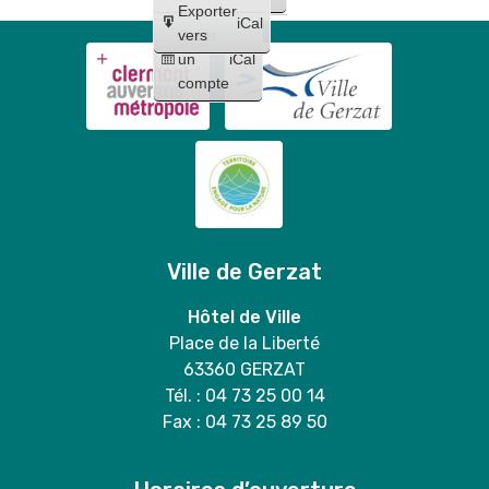
Exporter
iCal
Créer
vers
un
iCal
compte
Ville de Gerzat
Hôtel de Ville
Place de la Liberté
63360 GERZAT
Tél. : 04 73 25 00 14
Fax : 04 73 25 89 50