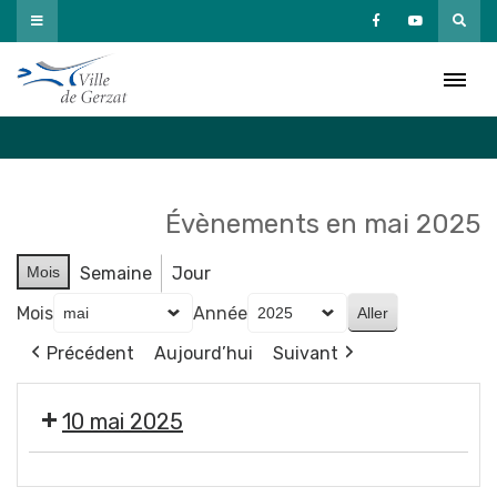
Passer
au
Agenda
contenu
Accueil
»
Agenda
Évènements en mai 2025
Mois
Semaine
Jour
Mois
Année
Précédent
Aujourd’hui
Suivant
10 mai 2025
3e