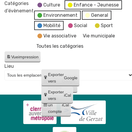
marché
Catégories
Culture
Enfance - Jeunesse
aux
d’évènement
Environnement
General
plants
bio
Mobilité
Social
Sport
-
Vie associative
Vie municipale
Le
Toutes les catégories
Biau
Jardin
Vue
impression
Lieu
Créer
Exporter
Google
un
vers
Google
compte
Exporter
iCal
Créer
vers
un
iCal
compte