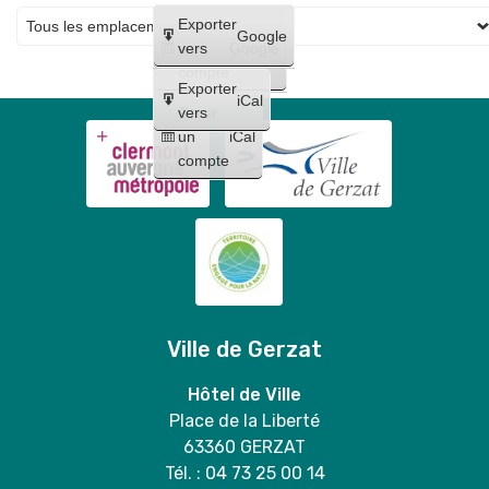
Créer
Exporter
Google
un
vers
Google
compte
Exporter
iCal
Créer
vers
un
iCal
compte
Ville de Gerzat
Hôtel de Ville
Place de la Liberté
63360 GERZAT
Tél. : 04 73 25 00 14