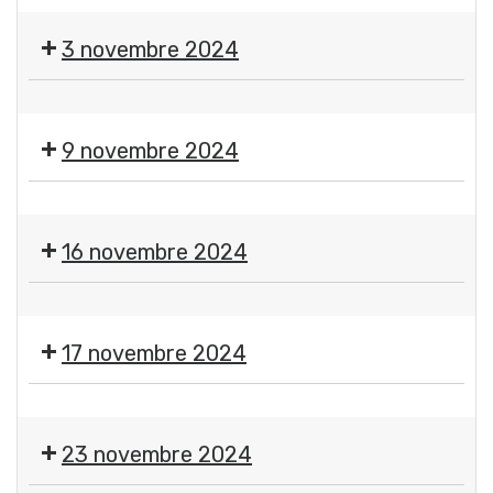
🎃
Halloween
Halloween
par
3 novembre 2024
par
le
le
Comité
Salon
Comité
des
artisanal
des
Fêtes
9 novembre 2024
et
Fêtes
Gerzatois
bien-
Gerzatois
🪩
être
🕺
16 novembre 2024
💃
Repas
🎱
déguisé
Loto
années
17 novembre 2024
Étoile
70-
Sportive
80
💃
Gerzatoise
Comité
🕺
23 novembre 2024
des
🪗
Fêtes
Thé