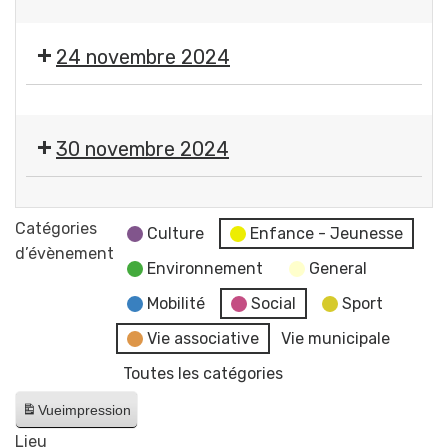
Gerzatois
🎨
dansant
🪡
24 novembre 2024
Expo-
vente
🎨
de
🪡
l'atelier
30 novembre 2024
Expo-
des
vente
petites
🎄
de
mains
Marché
Catégories
l'atelier
Culture
Enfance - Jeunesse
de
d’évènement
des
Environnement
General
Noël
petites
Comité
Mobilité
Social
Sport
mains
des
Vie associative
Vie municipale
Fêtes
Toutes les catégories
Gerzatois
Vue
impression
Lieu