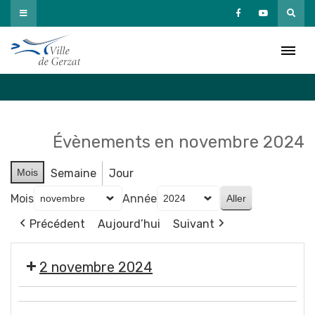
Passer
au
Agenda
contenu
Accueil
»
Agenda
Évènements en novembre 2024
Mois
Semaine
Jour
Mois
Année
Précédent
Aujourd’hui
Suivant
2 novembre 2024
🎃