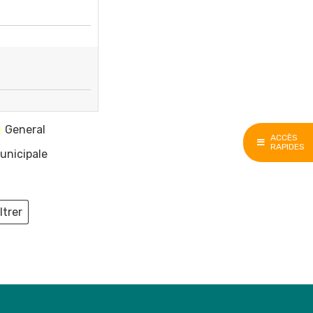
General
ACCÈS
RAPIDES
unicipale
ltrer
ieux