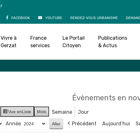
AT
FACEBOOK
YOUTUBE
RENDEZ-VOUS URBANISME
DEMAND
Agenda
Vivre à
France
Le Portail
Publications
Accueil
»
Agenda
Gerzat
services
Citoyen
& Actus
Évènements en no
Vue en
Liste
Mois
Semaine
Jour
Année
Précédent
Aujourd’hui
S