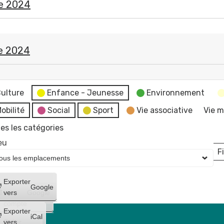
e 2024
e 2024
ulture
Enfance - Jeunesse
Environnement
obilité
Social
Sport
Vie associative
Vie m
es les catégories
eu
Fi
L
Créer
Exporter
Google
un
vers
Google
compte
Exporter
iCal
Créer
vers