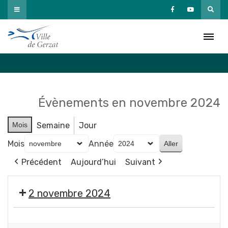
Passer
au
Agenda
contenu
Accueil
»
Agenda
Évènements en novembre 2024
Mois
Semaine
Jour
Mois
Année
Précédent
Aujourd’hui
Suivant
2 novembre 2024
🎃