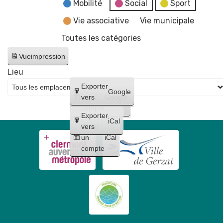
d'Histoire
Mobilité
Social
Sport
l'esprit
-
et
de
Vie associative
Vie municipale
AFAG
Patrimoine,
la
Théâtre
Toutes les catégories
dans
vigne
l'esprit
Vue
impression
de
Lieu
la
Créer
Exporter
vigne
Google
un
vers
Google
compte
Exporter
iCal
Créer
vers
un
iCal
compte