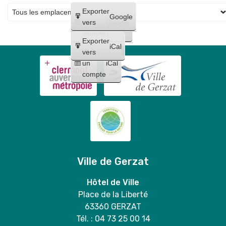
Créer
Exporter
Google
un
vers
Google
compte
Exporter
iCal
Créer
vers
un
iCal
compte
Ville de Gerzat
Hôtel de Ville
Place de la Liberté
63360 GERZAT
Tél. : 04 73 25 00 14