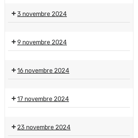
🎃
Halloween
Halloween
par
3 novembre 2024
par
le
le
Comité
Salon
Comité
des
artisanal
des
Fêtes
9 novembre 2024
et
Fêtes
Gerzatois
bien-
Gerzatois
🪩
être
🕺
16 novembre 2024
💃
Repas
🎱
déguisé
Loto
années
17 novembre 2024
Étoile
70-
Sportive
80
💃
Gerzatoise
Comité
🕺
23 novembre 2024
des
🪗
Fêtes
Thé