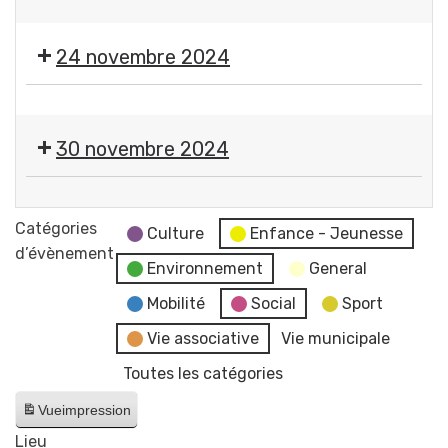
Gerzatois
🎨
dansant
🪡
24 novembre 2024
Expo-
vente
🎨
de
🪡
l'atelier
30 novembre 2024
Expo-
des
vente
petites
🎄
de
mains
Marché
Catégories
l'atelier
Culture
Enfance - Jeunesse
de
d’évènement
des
Environnement
General
Noël
petites
Comité
Mobilité
Social
Sport
mains
des
Vie associative
Vie municipale
Fêtes
Toutes les catégories
Gerzatois
Vue
impression
Lieu