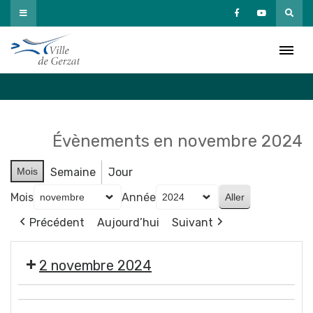
Passer
au
Agenda
contenu
Accueil
»
Agenda
Évènements en novembre 2024
Mois
Semaine
Jour
Mois
Année
Précédent
Aujourd’hui
Suivant
2 novembre 2024
🎃