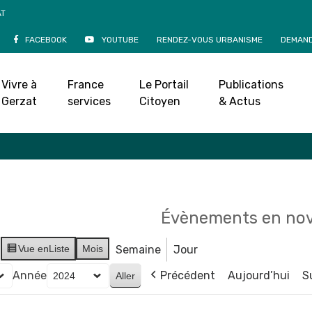
AT
FACEBOOK
YOUTUBE
RENDEZ-VOUS URBANISME
DEMAND
Agenda
Vivre à
France
Le Portail
Publications
Accueil
»
Agenda
Gerzat
services
Citoyen
& Actus
Évènements en no
Vue en
Liste
Mois
Semaine
Jour
Année
Précédent
Aujourd’hui
S