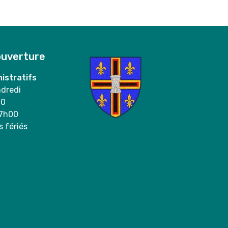
ouverture
istratifs
ndredi
00
17h00
s fériés