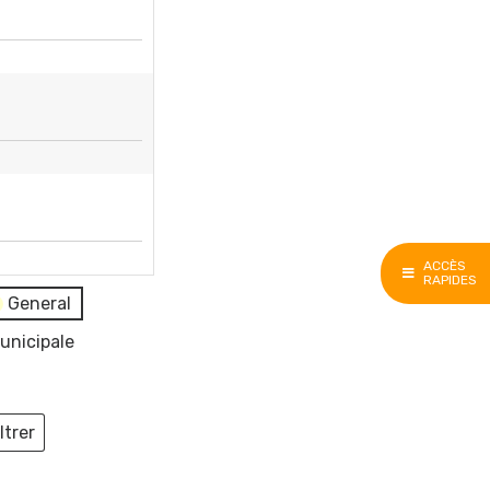
ACCÈS
RAPIDES
General
unicipale
ltrer
ieux