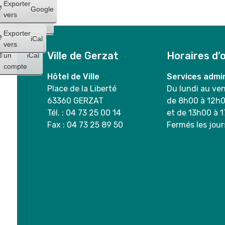
Créer
Exporter
Google
un
vers
Google
compte
Exporter
iCal
Créer
vers
Ville de Gerzat
Horaires d’
un
iCal
compte
Hôtel de Ville
Services admin
Place de la Liberté
Du lundi au ve
63360 GERZAT
de 8h00 à 12h
Tél. : 04 73 25 00 14
et de 13h00 à 
Fax : 04 73 25 89 50
Fermés les jour