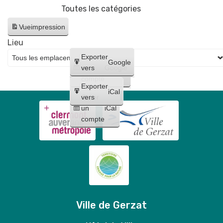
Toutes les catégories
Gerzatois
Vue
impression
Lieu
Créer
Exporter
Google
un
vers
Google
compte
Exporter
iCal
Créer
vers
un
iCal
compte
Ville de Gerzat