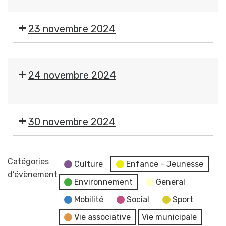
Guerre
Gerzatois
💃
Gerzatoise
mondiale
🕺
23 novembre 2024
🇫🇷
🪗
Thé
🎨
dansant
🪡
24 novembre 2024
Expo-
vente
🎨
de
🪡
l'atelier
30 novembre 2024
Expo-
des
vente
petites
🎄
de
mains
Marché
Catégories
l'atelier
Culture
Enfance - Jeunesse
de
d’évènement
des
Environnement
General
Noël
petites
Comité
Mobilité
Social
Sport
mains
des
Vie associative
Vie municipale
Fêtes