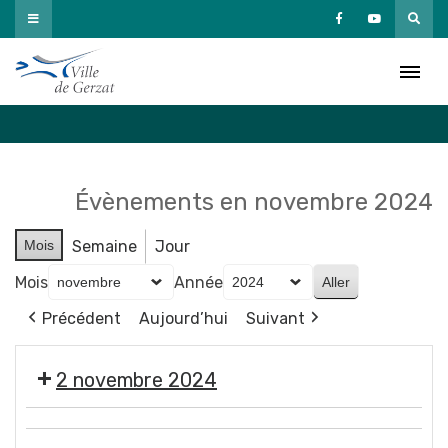
Passer
au
Agenda
contenu
Accueil
»
Agenda
Évènements en novembre 2024
Mois
Semaine
Jour
Mois
Année
Précédent
Aujourd’hui
Suivant
2 novembre 2024
🎃