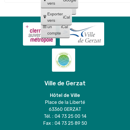
un
vers
Google
compte
Exporter
iCal
Créer
vers
un
iCal
compte
Ville de Gerzat
Hôtel de Ville
Place de la Liberté
63360 GERZAT
Tél. : 04 73 25 00 14
Fax : 04 73 25 89 50