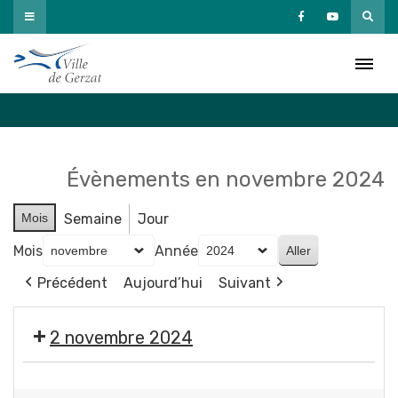
Passer
au
Agenda
contenu
Accueil
»
Agenda
Évènements en novembre 2024
Mois
Semaine
Jour
Mois
Année
Précédent
Aujourd’hui
Suivant
2 novembre 2024
🎃