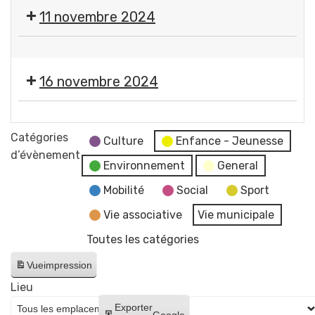
Halloween
11 novembre 2024
par
le
Cérémonie
Comité
commémorative
des
16 novembre 2024
de
Fêtes
l'Armistice
Gerzatois
Mâtinée
de
d'information
Catégories
la
Culture
Enfance - Jeunesse
d’évènement
1re
Environnement
General
Guerre
Mobilité
Social
Sport
mondiale
🇫🇷
Vie associative
Vie municipale
Toutes les catégories
Vue
impression
Lieu
Créer
Exporter
Google