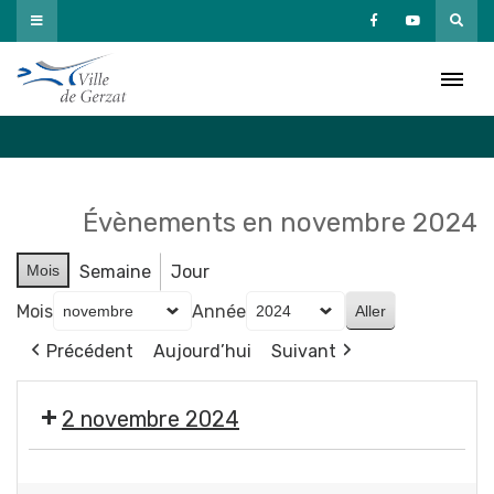
Passer
au
Agenda
contenu
Accueil
»
Agenda
Évènements en novembre 2024
Mois
Semaine
Jour
Mois
Année
Précédent
Aujourd’hui
Suivant
2 novembre 2024
🎃