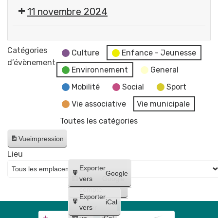
Halloween
11 novembre 2024
par
le
Cérémonie
Comité
commémorative
Catégories
des
Culture
Enfance - Jeunesse
de
d’évènement
Fêtes
Environnement
General
l'Armistice
Gerzatois
de
Mobilité
Social
Sport
la
Vie associative
Vie municipale
1re
Toutes les catégories
Guerre
mondiale
Vue
impression
🇫🇷
Lieu
Créer
Exporter
Google
un
vers
Google
compte
Exporter
iCal
Créer
vers
un
iCal