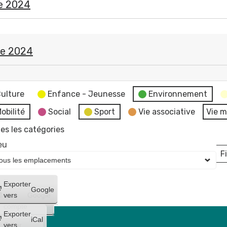
e 2024
re 2024
e
ulture
Enfance - Jeunesse
Environnement
obilité
Social
Sport
Vie associative
Vie m
es les catégories
eu
Fi
L
Créer
Exporter
Google
un
vers
Google
compte
Exporter
iCal
Créer
vers