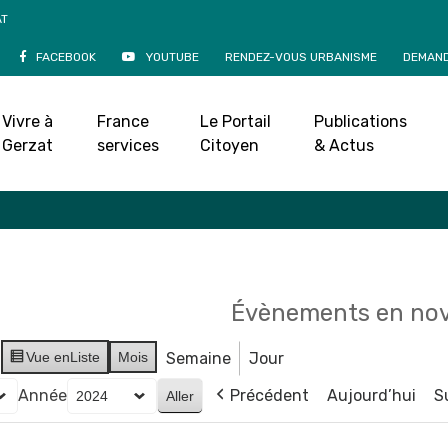
AT
FACEBOOK
YOUTUBE
RENDEZ-VOUS URBANISME
DEMAND
Agenda
Vivre à
France
Le Portail
Publications
Accueil
»
Agenda
Gerzat
services
Citoyen
& Actus
Évènements en no
Vue en
Liste
Mois
Semaine
Jour
Année
Précédent
Aujourd’hui
S