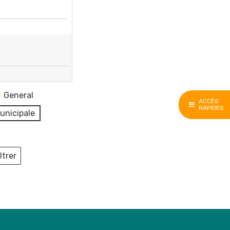
General
ACCÈS
RAPIDES
unicipale
ltrer
ieux